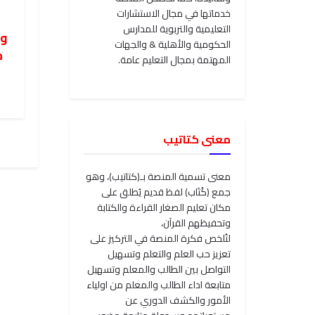
خدماتها في مجال الاستشارات
التعليمية والتربوية للمدارس
وا
الحكومية والأهلية & والجهات
المهتمة بمجال التعليم عامة.
معنى كتاتيب
معنى تسمية المنصة بـ(كتاتيب)، وهو
جمع (كُتَاب) لفظ قديم يُطلق على
مكان تعليم الصغار القراءة والكتابة
وتحفيظهم القرآن،
لتُلخص فكرة المنصة في التركيز على
تعزيز حب العلم والتعلم وتسهيل
التواصل بين الطالب والمعلم وتسهيل
متابعة اداء الطالب والمعلم من اولياء
الأمور والكشف الدوري عن