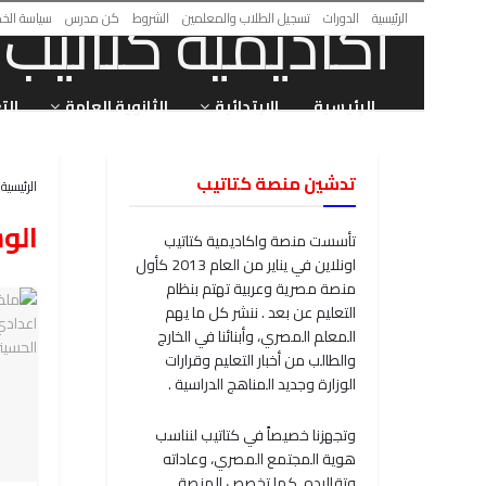
الرئيسية
الدورات
تسجيل الطلاب والمعلمين
الشروط
كن مدرس
سياسة الخ
الرئيسية
الابتدائية
الثانوية العامة
الت
تدشين منصة كتاتيب
الرئيسية
الو
تأسست منصة واكاديمية كتاتيب
اونلاين في يناير من العام 2013 كأول
منصة مصرية وعربية تهتم بنظام
التعليم عن بعد . ننشر كل ما يهم
المعلم المصري، وأبنائنا في الخارج
والطالب من أخبار التعليم وقرارات
الوزارة وجديد المناهج الدراسية .
وتجهزنا خصيصاً في كتاتيب لنناسب
هوية المجتمع المصري، وعاداته
وتقاليده. كما تخصص المنصة