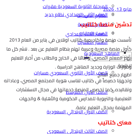
المرحلة الثانوية السعودية مقررات
مايو 13, 2026
الصف الثاني الاعدادي نظام جديد
العلوم الانسانية
تدشين منصة كتاتيب
العلوم الطبيعية
المسار الاختياري
الصف الثالث الاعدادي
تأسست منصة واكاديمية كتاتيب اونلاين في يناير من العام 2013
المسار المشترك
كأول منصة مصرية وعربية تهتم بنظام التعليم عن بعد . ننشر كل ما
المناهج السعودية
يهم المعلم المصري، وأبنائنا في الخارج والطالب من أخبار التعليم
لا نتيجة
وقرارات الوزارة وجديد المناهج الدراسية .
الصف الأول الثانوي السعودي مسارات
اظهار جميع النتائج
وتجهزنا خصيصاً في كتاتيب لنناسب هوية المجتمع المصري، وعاداته
وتقاليده. كما تخصص المنصة خدماتها في مجال الاستشارات
الصف الأول المتوسط
التعليمية والتربوية للمدارس الحكومية والأهلية & والجهات
المهتمة بمجال التعليم عامة.
الصف الاول الابتدائي السعودية
معنى كتاتيب
الصف الثالث الابتدائي السعودي