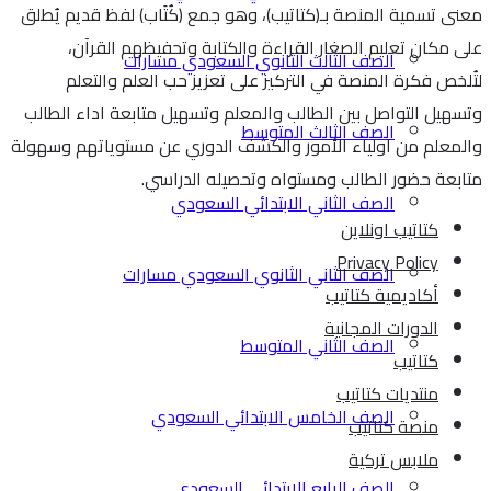
معنى تسمية المنصة بـ(كتاتيب)، وهو جمع (كُتَاب) لفظ قديم يُطلق
على مكان تعليم الصغار القراءة والكتابة وتحفيظهم القرآن،
الصف الثالث الثانوي السعودي مسارات
لتُلخص فكرة المنصة في التركيز على تعزيز حب العلم والتعلم
وتسهيل التواصل بين الطالب والمعلم وتسهيل متابعة اداء الطالب
الصف الثالث المتوسط
والمعلم من اولياء الأمور والكشف الدوري عن مستوياتهم وسهولة
متابعة حضور الطالب ومستواه وتحصيله الدراسي.
الصف الثاني الابتدائي السعودي
كتاتيب اونلاين
Privacy Policy
الصف الثاني الثانوي السعودي مسارات
أكاديمية كتاتيب
الدورات المجانية
الصف الثاني المتوسط
كتاتيب
منتديات كتاتيب
الصف الخامس الابتدائي السعودي
منصة كتاتيب
ملابس تركية
الصف الرابع الابتدائي السعودي