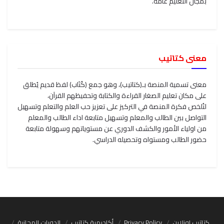
بمجال التعليم عامة.
معنى كتاتيب
معنى تسمية المنصة بـ(كتاتيب)، وهو جمع (كُتَاب) لفظ قديم يُطلق
على مكان تعليم الصغار القراءة والكتابة وتحفيظهم القرآن،
لتُلخص فكرة المنصة في التركيز على تعزيز حب العلم والتعلم وتسهيل
التواصل بين الطالب والمعلم وتسهيل متابعة اداء الطالب والمعلم
من اولياء الأمور والكشف الدوري عن مستوياتهم وسهولة متابعة
حضور الطالب ومستواه وتحصيله الدراسي.
كتاتيب اونلاين
Privacy Policy
أكاديمية كتاتيب
الدورات المجانية