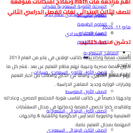
اهم مراجعة ماث math ونماذج امتحانات متوقعة
المرحلة الثانوية السعودية مقررات
للصف الثالث الابتدائي لغات الفصل الدراسي الثاني
الصف الثاني الاعدادي نظام جديد
العلوم الانسانية
العلوم الطبيعية
مايو 11, 2026
المسار الاختياري
الصف الثالث الاعدادي
تدشين منصة كتاتيب
المسار المشترك
المناهج السعودية
تأسست منصة واكاديمية كتاتيب اونلاين في يناير من العام 2013
لا نتيجة
كأول منصة مصرية وعربية تهتم بنظام التعليم عن بعد . ننشر كل ما
الصف الأول الثانوي السعودي مسارات
اظهار جميع النتائج
يهم المعلم المصري، وأبنائنا في الخارج والطالب من أخبار التعليم
وقرارات الوزارة وجديد المناهج الدراسية .
الصف الأول المتوسط
وتجهزنا خصيصاً في كتاتيب لنناسب هوية المجتمع المصري، وعاداته
وتقاليده. كما تخصص المنصة خدماتها في مجال الاستشارات
الصف الاول الابتدائي السعودية
التعليمية والتربوية للمدارس الحكومية والأهلية & والجهات
المهتمة بمجال التعليم عامة.
الصف الثالث الابتدائي السعودي