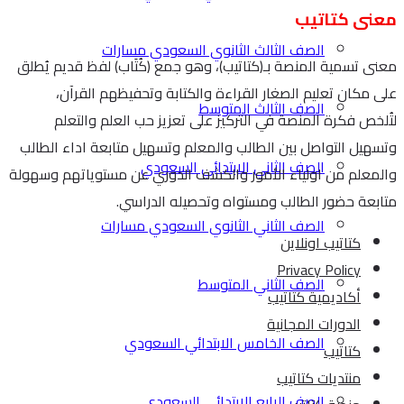
معنى كتاتيب
الصف الثالث الثانوي السعودي مسارات
معنى تسمية المنصة بـ(كتاتيب)، وهو جمع (كُتَاب) لفظ قديم يُطلق
على مكان تعليم الصغار القراءة والكتابة وتحفيظهم القرآن،
الصف الثالث المتوسط
لتُلخص فكرة المنصة في التركيز على تعزيز حب العلم والتعلم
وتسهيل التواصل بين الطالب والمعلم وتسهيل متابعة اداء الطالب
الصف الثاني الابتدائي السعودي
والمعلم من اولياء الأمور والكشف الدوري عن مستوياتهم وسهولة
متابعة حضور الطالب ومستواه وتحصيله الدراسي.
الصف الثاني الثانوي السعودي مسارات
كتاتيب اونلاين
Privacy Policy
الصف الثاني المتوسط
أكاديمية كتاتيب
الدورات المجانية
الصف الخامس الابتدائي السعودي
كتاتيب
منتديات كتاتيب
الصف الرابع الابتدائي السعودي