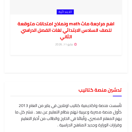
الابتدائية
اهم مراجعة ماث math ونماذج امتحانات متوقعة
للصف السادس الابتدائي لغات الفصل الدراسي
الثاني
مايو 11, 2026
تدشين منصة كتاتيب
تأسست منصة واكاديمية كتاتيب اونلاين في يناير من العام 2013
كأول منصة مصرية وعربية تهتم بنظام التعليم عن بعد . ننشر كل ما
يهم المعلم المصري، وأبنائنا في الخارج والطالب من أخبار التعليم
وقرارات الوزارة وجديد المناهج الدراسية .