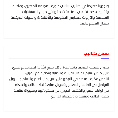
وتجهزنا خصيصاً في كتاتيب لنناسب هوية المجتمع المصري، وعاداته
وتقاليده. كما تخصص المنصة خدماتها في مجال الاستشارات
التعليمية والتربوية للمدارس الحكومية والأهلية & والجهات المهتمة
بمجال التعليم عامة.
معنى كتاتيب
معنى تسمية المنصة بـ(كتاتيب)، وهو جمع (كُتَاب) لفظ قديم يُطلق
على مكان تعليم الصغار القراءة والكتابة وتحفيظهم القرآن،
لتُلخص فكرة المنصة في التركيز على تعزيز حب العلم والتعلم وتسهيل
التواصل بين الطالب والمعلم وتسهيل متابعة اداء الطالب والمعلم
من اولياء الأمور والكشف الدوري عن مستوياتهم وسهولة متابعة
حضور الطالب ومستواه وتحصيله الدراسي.