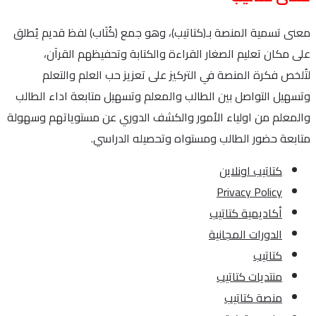
معنى تسمية المنصة بـ(كتاتيب)، وهو جمع (كُتَاب) لفظ قديم يُطلق
على مكان تعليم الصغار القراءة والكتابة وتحفيظهم القرآن،
لتُلخص فكرة المنصة في التركيز على تعزيز حب العلم والتعلم
وتسهيل التواصل بين الطالب والمعلم وتسهيل متابعة اداء الطالب
والمعلم من اولياء الأمور والكشف الدوري عن مستوياتهم وسهولة
متابعة حضور الطالب ومستواه وتحصيله الدراسي.
كتاتيب اونلاين
Privacy Policy
أكاديمية كتاتيب
الدورات المجانية
كتاتيب
منتديات كتاتيب
منصة كتاتيب