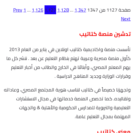
صفحة 1127 من 1347
1٬347
…
1٬128
1٬127
1٬126
…
1
Prev
Next
تدشين منصة كتاتيب
تأسست منصة واكاديمية كتاتيب اونلاين في يناير من العام 2013
كأول منصة مصرية وعربية تهتم بنظام التعليم عن بعد . ننشر كل ما
يهم المعلم المصري، وأبنائنا في الخارج والطالب من أخبار التعليم
وقرارات الوزارة وجديد المناهج الدراسية .
وتجهزنا خصيصاً في كتاتيب لنناسب هوية المجتمع المصري، وعاداته
وتقاليده. كما تخصص المنصة خدماتها في مجال الاستشارات
التعليمية والتربوية للمدارس الحكومية والأهلية & والجهات
المهتمة بمجال التعليم عامة.
معنى كتاتيب