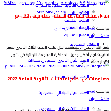
المرحلة الثانوية السعودية مقررات
الصف الثاني الاعدادي نظام جديد
العلوم الانسانية
جدول مذاكرة كل مواد علمي علوم في 30 يوم
العلوم الطبيعية
المسار الاختياري
الصف الثالث الاعدادي
بواسطة
zeyad
المسار المشترك
منذ 4 سنوات
المناهج السعودية
بسم الله الرحمن الرحيم نقدم لكل طلاب الصف الثالث الثانوي قسم
لا نتيجة
علمي علوم أفضل جدول للمذاكرة المراجعة النهائية في شهر ...
الصف الأول الثانوي السعودي مسارات
اظهار جميع النتائج
الصف الأول المتوسط
معلومات عن نظام امتحانات الثانوية العامة 2022
بواسطة
zeyad
الصف الاول الابتدائي السعودية
منذ 4 سنوات
الصف الثالث الابتدائي السعودي
بسم الله الرحمن الرحيم اعلن الدكتور طارق شوقي وزير التربية