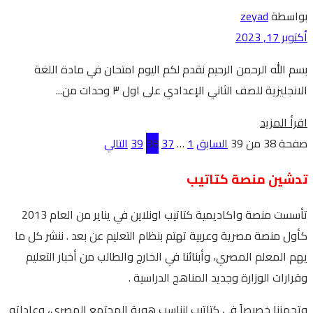
بواسطة
zeyad
أكتوبر 17, 2023
بسم الله الرحمن الرحيم نقدم لكم اليوم امتحان في مادة اللغة
الانجليزية للصف الثاني الإعدادي على اول ٣ وحدات من...
Details
اقرأ المزيد
صفحة 38 من 39
السابق
1
…
37
38
39
التالي
تدشين منصة كتاتيب
تأسست منصة واكاديمية كتاتيب اونلاين في يناير من العام 2013
كأول منصة مصرية وعربية تهتم بنظام التعليم عن بعد . ننشر كل ما
يهم المعلم المصري، وأبنائنا في الخارج والطالب من أخبار التعليم
وقرارات الوزارة وجديد المناهج الدراسية .
وتجهزنا خصيصاً في كتاتيب لنناسب هوية المجتمع المصري، وعاداته