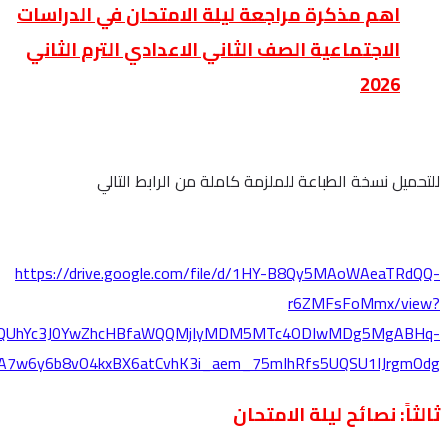
fbclid=IwY2xjawRxTFBleHRuA2FlbQIxMABicmlkETFLUm1TNU
eLvF8gDvuH8o3s3_4JuSRFl7C1