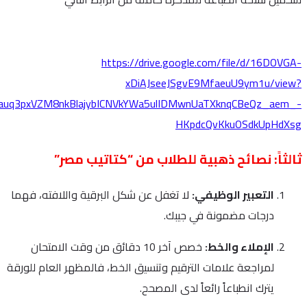
fbclid=IwY2xjawRxVptleHRuA2FlbQIxMABicmlkETFFcmNqZV