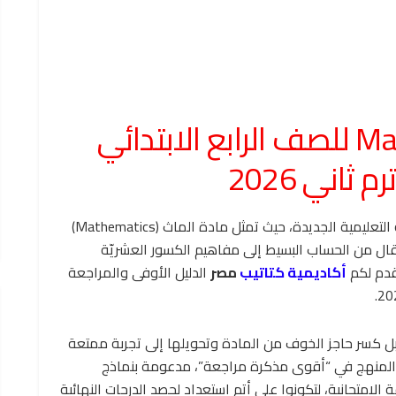
الحصن الحصين في الـ Math للصف الرابع الابتدائي
ثاني 2026
يعد الصف الرابع الابتدائي حجر الزاوية في المنظومة التعليمية الجديدة، حيث تمثل مادة الماث (Mathematics)
انتقال من الحساب البسيط إلى مفاهيم الكسور العشريّة
قدم لكم
أكاديمية كتاتيب
مصر
الدليل الأوفى والمراجعة
 بل كسر حاجز الخوف من المادة وتحويلها إلى تجربة ممتعة
المنهج في “أقوى مذكرة مراجعة”، مدعومة بنماذج
امتحانية، لتكونوا على أتم استعداد لحصد الدرجات النهائية