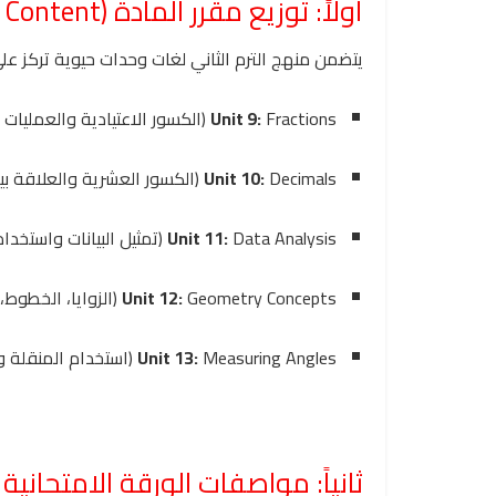
أولاً: توزيع مقرر المادة (Syllabus Content)
يتضمن منهج الترم الثاني لغات وحدات حيوية تركز عل
Fractions (الكسور الاعتيادية والعمليات عليها).
Unit 9:
Decimals (الكسور العشرية والعلاقة بينها وبين الكسور الاعتيادية).
Unit 10:
Data Analysis (تمثيل البيانات واستخدام الـ Line Plot).
Unit 11:
Geometry Concepts (الزوايا، الخطوط، وتصنيف الأشكال الهندسية).
Unit 12:
Measuring Angles (استخدام المنقلة وحساب قياس الزوايا).
Unit 13:
ثانياً: مواصفات الورقة الامتحانية وت