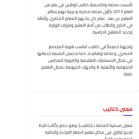
تأسست منصة واكاديمية كتاتيب اونلاين في يناير من
العام 2013 كأول منصة مصرية وعربية تهتم بنظام
التعليم عن بعد . ننشر كل ما يهم المعلم المصري، وأبنائنا
في الخارج والطالب من أخبار التعليم وقرارات الوزارة
وجديد المناهج الدراسية .
وتجهزنا خصيصاً في كتاتيب لنناسب هوية المجتمع
المصري، وعاداته وتقاليده. كما تخصص المنصة خدماتها
في مجال الاستشارات التعليمية والتربوية للمدارس
الحكومية والأهلية & والجهات المهتمة بمجال التعليم
عامة.
معنى كتاتيب
معنى تسمية المنصة بـ(كتاتيب)، وهو جمع (كُتَاب) لفظ
قديم يُطلق على مكان تعليم الصغار القراءة والكتابة