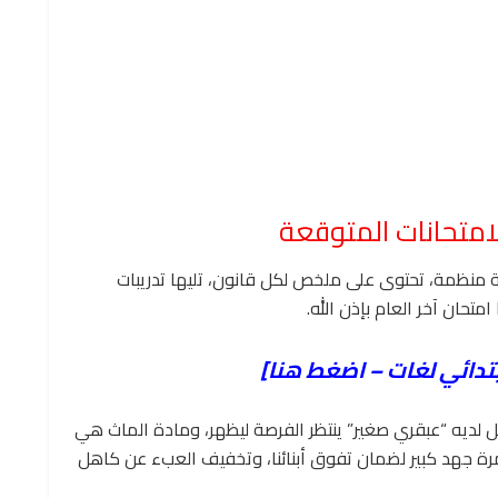
لامتحانات المتوقعة
 منظمة، تحتوى على ملخص لكل قانون، تليها تدريبات
بتدائي لغات –
اضغط هنا
]
لديه “عبقري صغير” ينتظر الفرصة ليظهر، ومادة الماث هي
رة جهد كبير لضمان تفوق أبنائنا، وتخفيف العبء عن كاهل