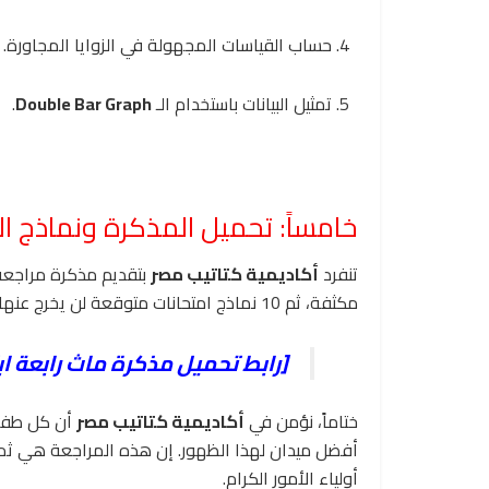
حساب القياسات المجهولة في الزوايا المجاورة.
تمثيل البيانات باستخدام الـ
Double Bar Graph
.
خامساً: تحميل المذكرة ونماذج ا
تنفرد
أكاديمية كتاتيب مصر
بتقديم مذكرة مراجعة
مكثفة، ثم 10 نماذج امتحانات متوقعة لن يخرج عنها امتحان آخر العام بإذن الله.
[رابط تحميل مذكرة ماث رابعة ا
ختاماً، نؤمن في
أكاديمية كتاتيب مصر
أن كل طفل 
أفضل ميدان لهذا الظهور. إن هذه المراجعة هي ثم
أولياء الأمور الكرام.