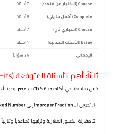
Choose (الاختيار من متعدد)
7 أسئلة
Complete (أكمل ما يلي)
8 أسئلة
Choose (اختياري ثانٍ)
7 أسئلة
Essay (الأسئلة المقالية)
4 أسئلة
الإجمالي
26 سؤالاً
ثالثاً: أهم الأسئلة المتوقعة (Top Exam Hits)
خلال مراجعتنا في
أكاديمية كتاتيب مصر
، رصدنا أه
تحويل الـ
Improper Fraction
إلى
xed Number
مقارنة الكسور العشرية وترتيبها تصاعدياً وتنازلياً.