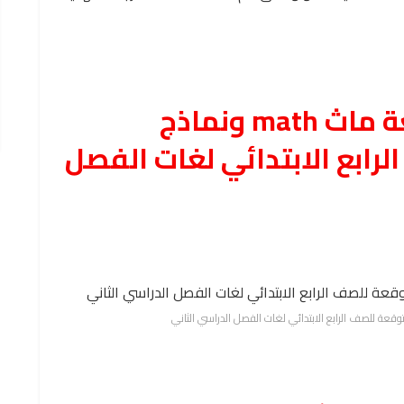
تحميل اهم مذكرة مراجعة ماث math ونماذج
رابع الابتدائي لغات الفصل