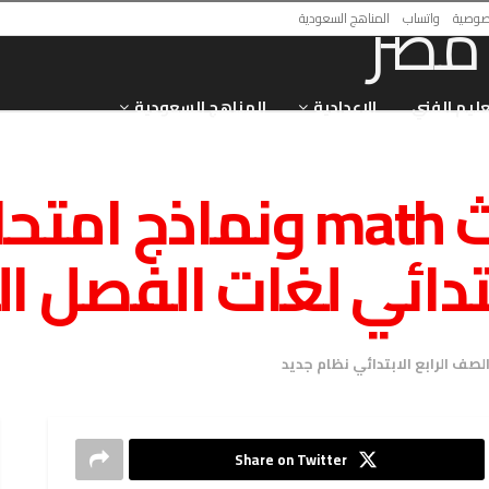
صوصية
واتساب
المناهج السعودية
عليم الفني
الاعدادية
المناهج السعودية
اهم مراجعة ماث math ون
بتدائي لغات الفصل ا
لصف الرابع الابتدائي نظام جديد
Share on Twitter