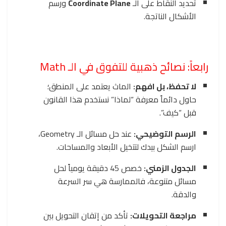
تحديد النقاط على الـ
Coordinate Plane
ورسم
الأشكال الناتجة.
رابعاً: نصائح ذهبية للتفوق في الـ Math
لا تحفظ، بل افهم:
الماث يعتمد على المنطق؛
حاول دائماً معرفة “لماذا” نستخدم هذا القانون
قبل “كيف”.
الرسم التوضيحي:
عند حل مسائل الـ Geometry،
ارسم الشكل بيدك لتتخيل الأبعاد والمساحات.
الجدول الزمني:
خصص 45 دقيقة يومياً لحل
مسائل متنوعة، فالممارسة هي سر السرعة
والدقة.
مراجعة التحويلات:
تأكد من إتقان التحويل بين