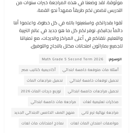
موثوقة. لقد وضعنا في هذه المراجعة خبرات سنوات من
التدريس لنضمن لكم طريقاً ممهداً نحو القمة.
ثقوا بقدراتكم، واستعينوا بالله في كل خطوة، واعلموا أننا
دائماً بجانبكم، نوفر لكم كل ما هو جديد في عالم التربية
والتعليم. نلقاكم في أعلى المراكز والدرجات، مع تمنياتنا
للجميع بماراثون امتحانات مكلل بالنجاح والتوفيق.
الوسوم:
Math Grade 5 Second Term 2026
أسئلة ماث متوقعة خامسة ابتدائي
أكاديمية كتاتيب مصر
تحميل توقعات خامسة ابتدائي
تحميل مراجعات الماث
تحميل مراجعات خامسة ابتدائي
توزيع درجات الماث 2026
مذكرات تعليمية لغات
مراجعة ماث خامسة ابتدائي
مراجعة نهائية ترم ثاني
منهج الصف الخامس الابتدائي الجديد
مواصفات امتحان الماث لغات
نماذج امتحانات ماث لغات