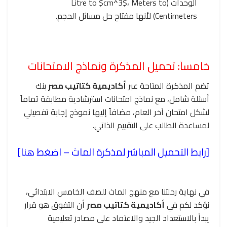
الوحدات (Litre to
، Meters to
$cm^3$
Centimeters) لأنها مفتاح حل مسائل الحجم.
خامساً: تحميل المذكرة ونماذج الامتحانات
تضم المذكرة المتاحة عبر
أكاديمية كتاتيب مصر
بنك
أسئلة شامل، مع نماذج امتحانات استرشادية مطابقة تماماً
لشكل امتحان آخر العام، مضافاً إليها نموذج إجابة تفصيلي
لمساعدة الطالب على التقييم الذاتي.
[رابط التحميل المباشر لمذكرة الماث –
اضغط هنا
]
في نهاية رحلتنا مع منهج الماث للصف الخامس الابتدائي،
نؤكد لكم في
أكاديمية كتاتيب مصر
أن التفوق هو قرار
يبدأ بالاستعداد الجيد والاعتماد على مصادر تعليمية