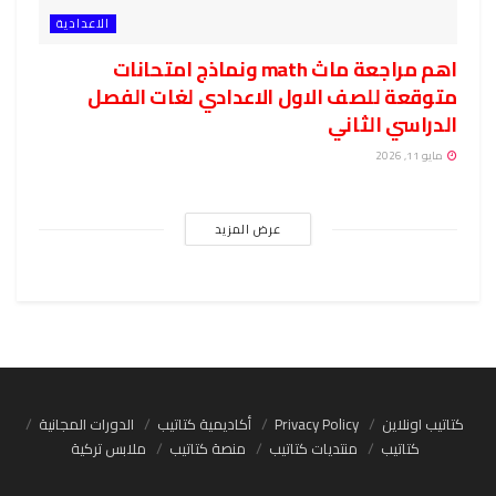
الاعدادية
اهم مراجعة ماث math ونماذج امتحانات
متوقعة للصف الاول الاعدادي لغات الفصل
الدراسي الثاني
مايو 11, 2026
عرض المزيد
كتاتيب اونلاين
Privacy Policy
أكاديمية كتاتيب
الدورات المجانية
كتاتيب
منتديات كتاتيب
منصة كتاتيب
ملابس تركية