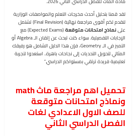
مادة الماث للفصل الدراسي الثاني 2026.
لقد قمنا بتحليل أحدث مخرجات التعلم والمواصفات الوزارية
لنقدم لكم أقوى مراجعة نهائية (Final Revision) تشتمل
على
نماذج امتحانات متوقعة
(Expected Exams) مع
الإجابات التفصيلية. سواء كنت تبحث عن إتقان الـ Algebra أو
التميز في الـ Geometry، فإن هذا الدليل الشامل هو رفيقك
المثالي لتحويل التحديات إلى نجاحات باهرة.. استعدوا لتجربة
تعليمية فريدة ترتقي بمستواكم الدراسي.”
تحميل اهم مراجعة ماث math
ونماذج امتحانات متوقعة
للصف الاول الاعدادي لغات
الفصل الدراسي الثاني