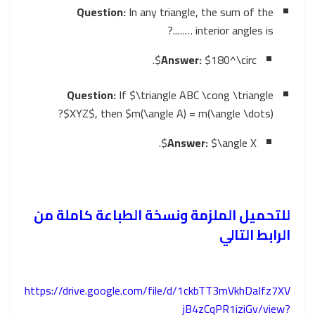
Question:
In any triangle, the sum of the
interior angles is ……..?
.
Answer:
$180^\circ$
Question:
If
$\triangle ABC \cong \triangle
?
XYZ$
, then
$m(\angle A) = m(\angle \dots)$
.
Answer:
$\angle X$
للتحميل الملزمة ونسخة الطباعة كاملة من
الرابط التالي
https://drive.google.com/file/d/1ckbTT3mVkhDaIfz7XV
jB4zCqPR1iziGv/view?