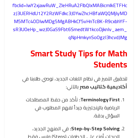
fbclid=IwY2xjawRuW_ZleHRuA2FlbQIxMABicmlkETFHc
zJ3UERHdU12Y2RzWFdkc3J0YwZhcHBfaWQQMjIyMD
M5MTc4ODIwMDg5MgABHkCf5vHnTc8K-R9cxbhYF-
sR3UOeHp_wzJ0GaS9Fbt6SrnedtW1kcoDjknIv_aem_
qNpHmkynSoOgzI3hcvdJMg
Smart Study Tips for Math
Students
لتحقيق التميز في نظام اللغات الجديد، نوصي طلابنا في
أكاديمية كتاتيب مصر
بالآتي:
Terminology First:
تأكد من حفظ المصطلحات
الرياضية بالإنجليزية جيداً لفهم المطلوب في
السؤال بدقة.
Step-by-Step Solving:
في المنهج الجديد،
الدرجات تُوزع على الخطوات (Steps) وليس فقط