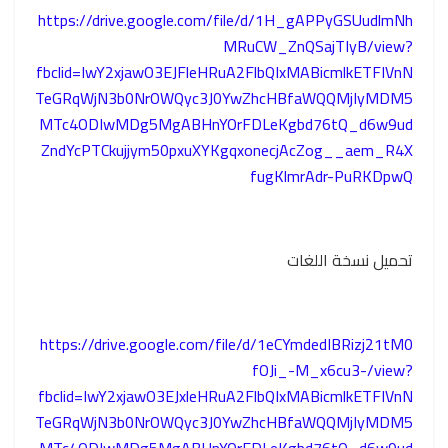
https://drive.google.com/file/d/1H_gAPPyGSUudlmNh
MRuCW_ZnQSajTIyB/view?
fbclid=IwY2xjawO3EJFleHRuA2FlbQIxMABicmlkETFIVnN
TeGRqWjN3b0NrOWQyc3J0YwZhcHBfaWQQMjIyMDM5
MTc4ODIwMDg5MgABHnYOrFDLeKgbd76tQ_d6w9ud
ZndYcPTCkujjym50pxuXYKgqxonecjAcZog__aem_R4X
fugKlmrAdr-PuRKDpwQ
تحميل نسخة اللغات
https://drive.google.com/file/d/1eCYmdedIBRizj21tM0
fOJi_-M_x6cu3-/view?
fbclid=IwY2xjawO3EJxleHRuA2FlbQIxMABicmlkETFIVnN
TeGRqWjN3b0NrOWQyc3J0YwZhcHBfaWQQMjIyMDM5
MTc4ODIwMDg5MgABHnYOrFDLeKgbd76tQ_d6w9ud