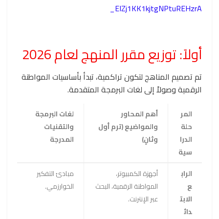
_EIZj1KK1kjtgNPtuREHzrA
أولاً: توزيع مقرر المنهج لعام 2026
تم تصميم المناهج لتكون تراكمية، تبدأ بأساسيات المواطنة
الرقمية وصولاً إلى لغات البرمجة المتقدمة.
المر
أهم المحاور
لغات البرمجة
حلة
والمواضيع (ترم أول
والتقنيات
الدرا
وثانٍ)
المدرجة
سية
الراب
أجهزة الكمبيوتر،
مبادئ التفكير
ع
المواطنة الرقمية، البحث
الخوارزمي.
الابت
عبر الإنترنت.
دائ