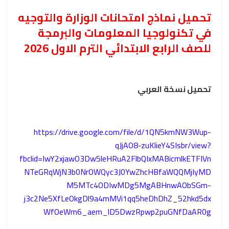
تحميل نماذج امتحانات الوزارة والتوجيه
في تكنولوجيا المعلومات والبرمجة
للصف الرابع الابتدائي الترم الاول 2026
تحميل نسخة العربي
https://drive.google.com/file/d/1QN5kmNW3Wup-
qJjAO8-zuKlieY4SIsbr/view?
fbclid=IwY2xjawO3Dw5leHRuA2FlbQIxMABicmlkETFIVn
NTeGRqWjN3b0NrOWQyc3J0YwZhcHBfaWQQMjIyMD
M5MTc4ODIwMDg5MgABHnwAObSGm-
j3c2Ne5XfLeOkgDl9a4mMVi1qq5heDhDhZ_52hkd5dx
WfOeWm6_aem_lD5DwzRpwp2puGNfDaAR0g