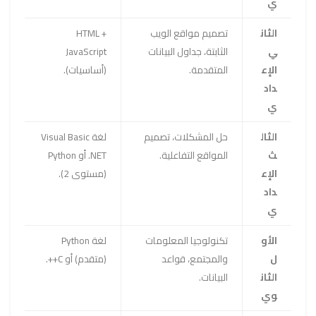
ي
الثان
تصميم مواقع الويب
HTML +
ي
الثابتة، جداول البيانات
JavaScript
الإع
المتقدمة.
(أساسيات).
داد
ي
الثال
حل المشكلات، تصميم
لغة Visual Basic
ث
المواقع التفاعلية.
.NET أو Python
الإع
(مستوى 2).
داد
ي
الأو
تكنولوجيا المعلومات
لغة Python
ل
والمجتمع، قواعد
(متقدم) أو C++.
الثان
البيانات.
وي