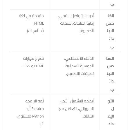
ي
الخا
أدوات التواصل الرقمي،
مقدمة في لغة
مس
إدارة الملفات، شبكات
HTML
الابت
الكمبيوتر.
(أساسيات).
دائ
ي
السا
الذكاء الاصطناعي،
تطوير مهارات
دس
الحوسبة السحابية،
HTML و CSS.
الابت
تطبيقات التصميم.
دائ
ي
الأو
أنظمة التشغيل، الأمن
لغة البرمجة
ل
السيبراني، التعامل مع
Scratch أو
الإع
البيانات.
Python (مستوى
داد
1).