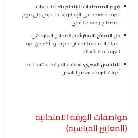
فهم المصطلحات بالإنجليزية:
أغلب لغات
البرمجة تعتمد على الإنجليزية، لذا احرص على فهم
المصطلح ومعناه التقني.
حل النماذج الاسترشادية:
نماذج الوزارة هي
المرآة الحقيقية للامتحان؛ قم بحلها أكثر من مرة
لتعرف نمط الأسئلة.
التلخيص البصري:
استخدم الخرائط الذهنية لربط
أدوات البرمجة ببعضها البعض.
مواصفات الورقة الامتحانية
(المعايير القياسية)