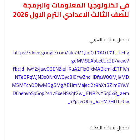
في تكنولوجيا المعلومات والبرمجة
للصف الثالث الاعدادي الترم الاول 2026
تحميل نسخة العربي
https://drive.google.com/file/d/1JkoQT7AQT71_TFhy
gdMVi8EAbLeCUc3B/view?
fbclid=IwY2xjawO3ENZleHRuA2FlbQIxMABicmlkETFIVn
NTeGRqWjN3b0NrOWQyc3J0YwZhcHBfaWQQMjIyMD
M5MTc4ODIwMDg5MgABHmMajsci2t9hX13ZIm8YwY
DCnehvbSp5op2sh7ExeNSVqt2w_FNP2vY5q0x8_aem
_rYpcerQ0a_4z-M7HITb-Cw
تحميل نسخة اللغات