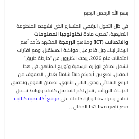
بسم الله الرحمن الرحيم
في ظل التحول الرقمي المتسارع الذي تشهده المنظومة
التعليمية، تصدرت مادة
تكنولوجيا المعلومات
والاتصالات (ICT)
ومناهج
البرمجة
المشهد كأحد أهم
الركائز لبناء جيل قادر على مواكبة المستقبل. ومع اقتراب
امتحانات عام 2026، يبحث الكثيرون عن “خارطة طريق”
تشمل نماذج الوزارة الرسمية وتوزيع المناهج. في هذا
المقال، نضع بين أيديكم دليلاً شاملاً يغطي الصفوف من
الرابع الابتدائي وحتى الثاني الثانوي، لضمان التفوق وتحقيق
الدرجات النهائية , ننقل لكم التفاصيل كاملة وروابط تحميل
نماذج ومراجعة الوزارة كاملة على
موقع أكاديمية كتاتيب
مصر تابعو معنا هذا المقال ,,