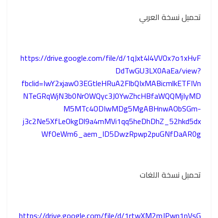
تحميل نسخة العربي
https://drive.google.com/file/d/1qJxt4l4VVOx7o1xHvF
DdTwGU3LX0AaEa/view?
fbclid=IwY2xjawO3EGtleHRuA2FlbQIxMABicmlkETFIVn
NTeGRqWjN3b0NrOWQyc3J0YwZhcHBfaWQQMjIyMD
M5MTc4ODIwMDg5MgABHnwAObSGm-
j3c2Ne5XfLeOkgDl9a4mMVi1qq5heDhDhZ_52hkd5dx
WfOeWm6_aem_lD5DwzRpwp2puGNfDaAR0g
تحميل نسخة اللغات
https://drive.google.com/file/d/1rtwXM2mJPwn1nVsG