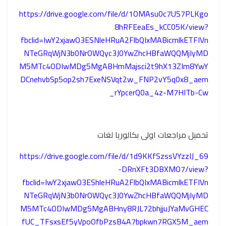
https://drive.google.com/file/d/1OMAsu0c7US7PLKgo
8hRFEeaEs_kCC05K/view?
fbclid=IwY2xjawO3ESNleHRuA2FlbQIxMABicmlkETFIVn
NTeGRqWjN3b0NrOWQyc3J0YwZhcHBfaWQQMjIyMD
M5MTc4ODIwMDg5MgABHmMajsci2t9hX13ZIm8YwY
DCnehvbSp5op2sh7ExeNSVqt2w_FNP2vY5q0x8_aem
_rYpcerQ0a_4z-M7HITb-Cw
تحميل مراجعات اولى بكالوريا لغات
https://drive.google.com/file/d/1d9KKfSzssVYzzIJ_69
-DRnXFt3DBXMO7/view?
fbclid=IwY2xjawO3EShleHRuA2FlbQIxMABicmlkETFIVn
NTeGRqWjN3b0NrOWQyc3J0YwZhcHBfaWQQMjIyMD
M5MTc4ODIwMDg5MgABHny8RJL72bhjjuJYaMvGHEC
fUC_TFsxsEf5yVpoOfbPzsB4A7bpkwn7RGX5M_aem