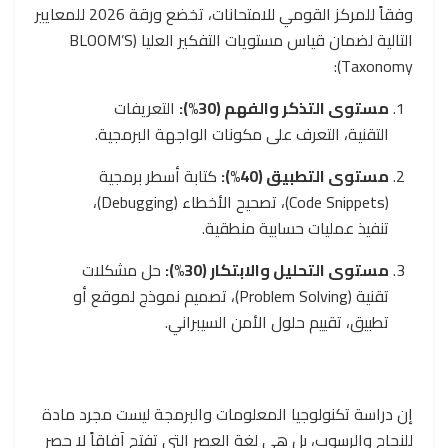
وفقاً للمركز القومي للامتحانات، تخضع ورقة 2026 للمعايير
التالية لضمان قياس مستويات التفكير العليا (BLOOM’S
Taxonomy):
مستوى التذكر والفهم (30%):
التعريفات
التقنية، التعرف على مكونات الواجهة البرمجية.
مستوى التطبيق (40%):
كتابة أسطر برمجية
(Code Snippets)، تصحيح الأخطاء (Debugging)،
تنفيذ عمليات حسابية منطقية.
مستوى التحليل والابتكار (30%):
حل مشكلات
تقنية (Problem Solving)، تصميم نموذج لموقع أو
تطبيق، تقييم حلول الأمن السيبراني.
إن دراسة تكنولوجيا المعلومات والبرمجة ليست مجرد مادة
للنجاح والرسوب، بل هي لغة العصر التي تفتح آفاقاً لا حصر