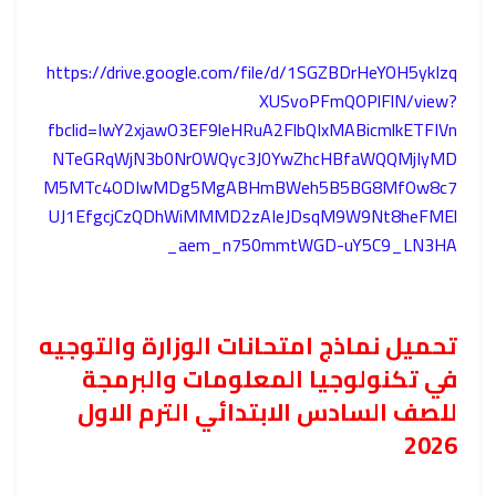
https://drive.google.com/file/d/1SGZBDrHeYOH5ykIzq
XUSvoPFmQOPlFlN/view?
fbclid=IwY2xjawO3EF9leHRuA2FlbQIxMABicmlkETFIVn
NTeGRqWjN3b0NrOWQyc3J0YwZhcHBfaWQQMjIyMD
M5MTc4ODIwMDg5MgABHmBWeh5B5BG8MfOw8c7
UJ1EfgcjCzQDhWiMMMD2zAIeJDsqM9W9Nt8heFMEl
_aem_n750mmtWGD-uY5C9_LN3HA
تحميل نماذج امتحانات الوزارة والتوجيه
في تكنولوجيا المعلومات والبرمجة
للصف السادس الابتدائي الترم الاول
2026