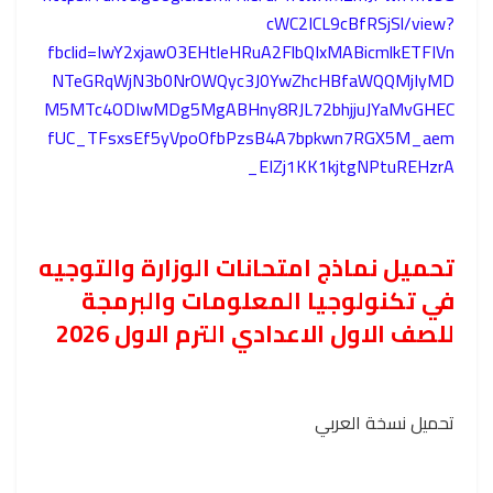
cWC2ICL9cBfRSjSl/view?
fbclid=IwY2xjawO3EHtleHRuA2FlbQIxMABicmlkETFIVn
NTeGRqWjN3b0NrOWQyc3J0YwZhcHBfaWQQMjIyMD
M5MTc4ODIwMDg5MgABHny8RJL72bhjjuJYaMvGHEC
fUC_TFsxsEf5yVpoOfbPzsB4A7bpkwn7RGX5M_aem
_EIZj1KK1kjtgNPtuREHzrA
تحميل نماذج امتحانات الوزارة والتوجيه
في تكنولوجيا المعلومات والبرمجة
للصف الاول الاعدادي الترم الاول 2026
تحميل نسخة العربي