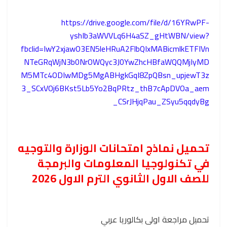
https://drive.google.com/file/d/16YRwPF-
yshIb3aWVVLq6H4aSZ_gHtWBN/view?
fbclid=IwY2xjawO3EN5leHRuA2FlbQIxMABicmlkETFIVn
NTeGRqWjN3b0NrOWQyc3J0YwZhcHBfaWQQMjIyMD
M5MTc4ODIwMDg5MgABHgkGqI8ZpQBsn_upjewT3z
3_SCxVOj6BKst5Lb5Yo2BqPRtz_thB7cApDVOa_aem
_CSrJHjqPau_ZSyu5qqdyBg
تحميل نماذج امتحانات الوزارة والتوجيه
في تكنولوجيا المعلومات والبرمجة
للصف الاول الثانوي الترم الاول 2026
تحميل مراجعة اولى بكالوريا عربي