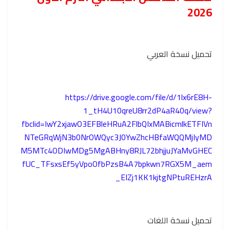
2026
تحميل نسخة العربي
https://drive.google.com/file/d/1lx6rE8H-
1_tH4U10qreU8rr2dP4aR40q/view?
fbclid=IwY2xjawO3EFBleHRuA2FlbQIxMABicmlkETFIVn
NTeGRqWjN3b0NrOWQyc3J0YwZhcHBfaWQQMjIyMD
M5MTc4ODIwMDg5MgABHny8RJL72bhjjuJYaMvGHEC
fUC_TFsxsEf5yVpoOfbPzsB4A7bpkwn7RGX5M_aem
_EIZj1KK1kjtgNPtuREHzrA
تحميل نسخة اللغات