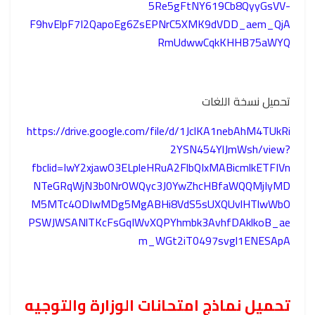
5Re5gFtNY619Cb8QyyGsVV-
F9hvElpF7I2QapoEg6ZsEPNrC5XMK9dVDD_aem_QjA
RmUdwwCqkKHHB75aWYQ
تحميل نسخة اللغات
https://drive.google.com/file/d/1JclKA1nebAhM4TUkRi
2YSN454YlJmWsh/view?
fbclid=IwY2xjawO3ELpleHRuA2FlbQIxMABicmlkETFIVn
NTeGRqWjN3b0NrOWQyc3J0YwZhcHBfaWQQMjIyMD
M5MTc4ODIwMDg5MgABHi8VdS5sUXQUvlHTlwWbO
PSWJWSANlTKcFsGqIWvXQPYhmbk3AvhfDAklkoB_ae
m_WGt2iT0497svgl1ENESApA
تحميل نماذج امتحانات الوزارة والتوجيه