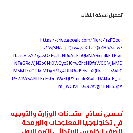
تحميل نسخة اللغات
https://drive.google.com/file/d/1zFDbq-
zVwjSNA_plQxy4iyZXRvTQkXH5/view?
fbclid=IwY2xjawO3ECZleHRuA2FlbQIxMABicmlkETFIVn
NTeGRqWjN3b0NrOWQyc3J0YwZhcHBfaWQQMjIyMD
M5MTc4ODIwMDg5MgABHi8VdS5sUXQUvlHTlwWbO
PSWJWSANlTKcFsGqIWvXQPYhmbk3AvhfDAklkoB_ae
m_WGt2iT0497svgl1ENESApA
تحميل نماذج امتحانات الوزارة والتوجيه
في تكنولوجيا المعلومات والبرمجة
للصف الخامس الابتدائي الترم الاول