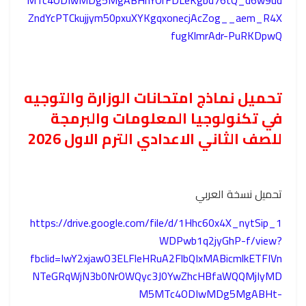
ZndYcPTCkujjym50pxuXYKgqxonecjAcZog__aem_R4X
fugKlmrAdr-PuRKDpwQ
تحميل نماذج امتحانات الوزارة والتوجيه
في تكنولوجيا المعلومات والبرمجة
للصف الثاني الاعدادي الترم الاول 2026
تحميل نسخة العربي
https://drive.google.com/file/d/1Hhc60x4X_nytSip_1
WDPwb1q2jyGhP-f/view?
fbclid=IwY2xjawO3ELFleHRuA2FlbQIxMABicmlkETFIVn
NTeGRqWjN3b0NrOWQyc3J0YwZhcHBfaWQQMjIyMD
M5MTc4ODIwMDg5MgABHt-