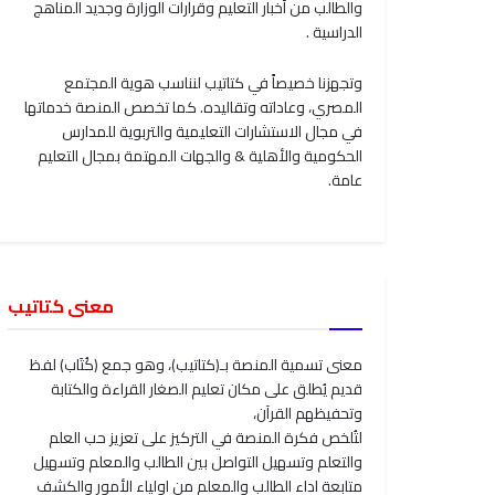
والطالب من أخبار التعليم وقرارات الوزارة وجديد المناهج
الدراسية .
وتجهزنا خصيصاً في كتاتيب لنناسب هوية المجتمع
المصري، وعاداته وتقاليده. كما تخصص المنصة خدماتها
في مجال الاستشارات التعليمية والتربوية للمدارس
الحكومية والأهلية & والجهات المهتمة بمجال التعليم
عامة.
معنى كتاتيب
معنى تسمية المنصة بـ(كتاتيب)، وهو جمع (كُتَاب) لفظ
قديم يُطلق على مكان تعليم الصغار القراءة والكتابة
وتحفيظهم القرآن،
لتُلخص فكرة المنصة في التركيز على تعزيز حب العلم
والتعلم وتسهيل التواصل بين الطالب والمعلم وتسهيل
متابعة اداء الطالب والمعلم من اولياء الأمور والكشف