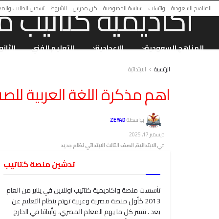
المناهج السعودية
واتساب
سياسة الخصوصية
كن مدرس
الشروط
تسجيل الطلاب والم
المناهج السعودية
الاعدادية
التعليم الفني
الثانو
الرئيسية
الابتدائية
اهم مذكرة اللغة العربية للصف ا
بواسطة
ZEYAD
ديسمبر 17, 2025
في
الابتدائية
,
الصف الثالث الابتدائي نظام جديد
تدشين منصة كتاتيب
تأسست منصة واكاديمية كتاتيب اونلاين في يناير من العام
2013 كأول منصة مصرية وعربية تهتم بنظام التعليم عن
بعد . ننشر كل ما يهم المعلم المصري، وأبنائنا في الخارج