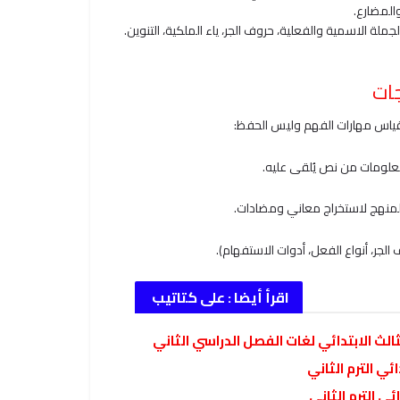
المضارع.
لجملة الاسمية والفعلية، حروف الجر، ياء الملكية، التنوين.
جات
علومات من نص يُلقى عليه.
منهج لاستخراج معاني ومضادات.
الجر، أنواع الفعل، أدوات الاستفهام).
اقرأ أيضا :
على كتاتيب
ي الترم الثاني
ي الترم الثاني