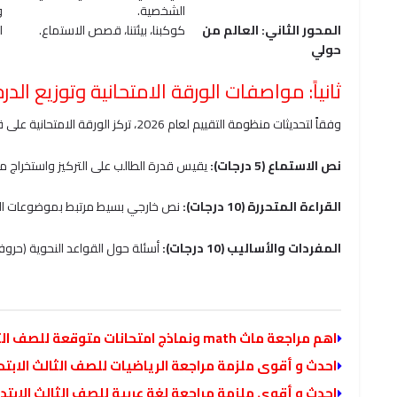
الشخصية.
و
المحور الثاني: العالم من
كوكبنا، بيئتنا، قصص الاستماع.
ا
حولي
ثانياً: مواصفات الورقة الامتحانية وتوزيع الدر
وفقاً لتحديثات منظومة التقييم لعام 2026، تركز الورقة الامتحانية على قياس مهارات الفهم وليس الحفظ:
نص الاستماع (5 درجات):
يقيس قدرة الطالب على التركيز واستخراج م
القراءة المتحررة (10 درجات):
نص خارجي بسيط مرتبط بموضوعات ال
المفردات والأساليب (10 درجات):
أسئلة حول القواعد النحوية (حروف 
اهم مراجعة ماث math ونماذج امتحانات متوقعة للصف الثالث الابتدائي لغات الفصل الدراسي الثاني
احدث و أقوى ملزمة مراجعة الرياضيات للصف الثالث الابتدائ
احدث و أقوى ملزمة مراجعة لغة عربية للصف الثالث الابتدائ