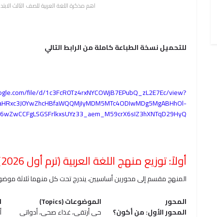
اهم مذكرة اللغة العربية للصف الثالث الابتدائ
للتحميل نسخة الطباعة كاملة من الرابط التالي
google.com/file/d/1c3FcR0Tz4rxNYCOWjB7EPubQ_zL2E7Ec/view?
VA5aHRxc3J0YwZhcHBfaWQQMjIyMDM5MTc4ODIwMDg5MgABHhOl-
Jb6wZwCCFgLSGSFrlkxsUYz33_aem_M59crX6sIZ3hXNTqD29HyQ
أولاً: توزيع منهج اللغة العربية (ترم أول 2026)
المنهج مقسم إلى محورين أساسيين، يندرج تحت كل منهما ثلاثة موضو
المحور
الموضوعات (Topics)
ا
المحور الأول: من أكون؟
حي أرتقي، غذاء صحي، أدواتي
أ