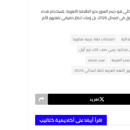
تدائي هو جسر العبور نحو الطلاقة اللغوية. باستخدام هذه
المذكرة المنظمة واتباع نصائح المذاكرة، نضمن لأبنائنا ليس فقط التفوق في امتحان 2026، بل وبناء اعتزاز حقيقي بلغتهم الأم.
دائية
امتحانات لغة عربية مطورة
 مذكرة عربي صف ثالث ترم أول
سحر العربية
سحر محمد
 اللغة العربية ثالثة ابتدائي 2026
تغريد
اقرأ أيضا على أكاديمية كتاتيب