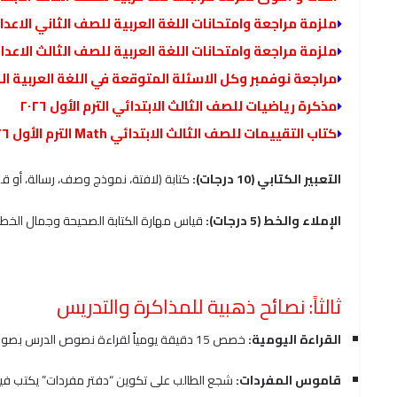
ملزمة مراجعة وامتحانات اللغة العربية للصف الثاني الاعد
ملزمة مراجعة وامتحانات اللغة العربية للصف الثالث الاعد
مراجعة نوفمبر وكل الاسئلة المتوقعة في اللغة العربية ال
مذكرة رياضيات للصف الثالث الابتدائي الترم الأول ٢٠٢٦
كتاب التقييمات للصف الثالث الابتدائي Math الترم الأول ٢٠٢٦
التعبير الكتابي (10 درجات):
كتابة (لافتة، نموذج وصف، رسالة، أو ق
الإملاء والخط (5 درجات):
قياس مهارة الكتابة الصحيحة وجمال الخط 
ثالثاً: نصائح ذهبية للمذاكرة والتدريس
القراءة اليومية:
خصص 15 دقيقة يومياً لقراءة نصوص الدرس بصوت عالٍ لتحسين مخارج الحروف.
قاموس المفردات:
شجع الطالب على تكوين “دفتر مفردات” يكتب فيه 