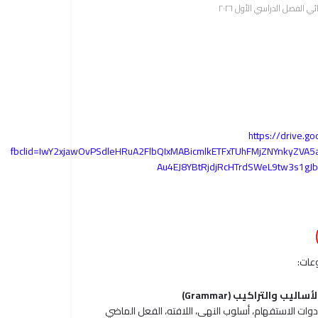
ي الفصل الدراسي الأول ٢٠٢٦
https://drive.
fbclid=IwY2xjawOvPSdleHRuA2FlbQIxMABicmlkETFxTUhFMjZNYnkyZ
Au4EJ8YBtRjdjRcHTrdSWeL9tw3s1g
عات:
لأساليب والتراكيب (Grammar)
دوات الاستفهام، أسلوب النهي، اللافته، الفعل الماضي