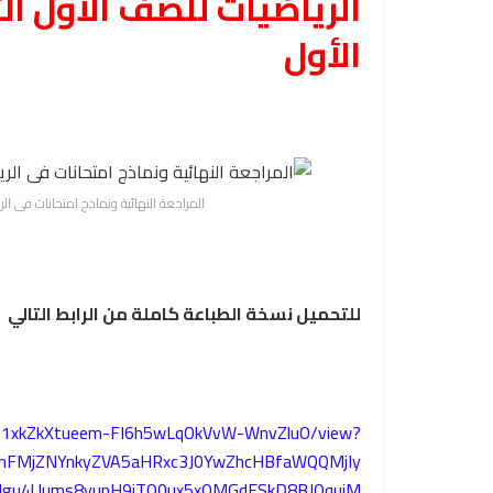
الرياضيات للصف الأول الثا
الأول
المراجعة النهائية ونماذج امتحانات فى الري
للتحميل نسخة الطباعة كاملة من الرابط التالي
e/d/1xkZkXtueem-FI6h5wLqOkVvW-WnvZluO/view?
TUhFMjZNYnkyZVA5aHRxc3J0YwZhcHBfaWQQMjIy
u4Uums8yupH9jTQ0ux5xQMGdFSkD8BJOquiM