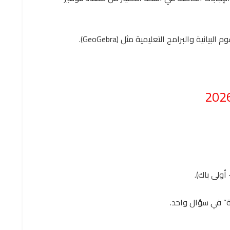
نية والبرامج التعليمية مثل (GeoGebra).
أولى باك).
سة” في سؤال واحد.