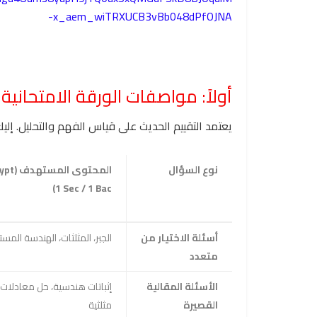
-x_aem_wiTRXUCB3vBb048dPfOJNA
أولاً: مواصفات الورقة الامتحانية 
يعتمد التقييم الحديث على قياس الفهم والتحليل. إليك
نوع السؤال
المحتوى المست
1 Sec / 1 Bac)
أسئلة الاختيار من
الجبر، المثلثات، الهندسة المست
متعدد
الأسئلة المقالية
إثباتات هندسية، حل معادلات
القصيرة
مثلثية