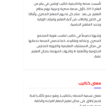
تأسست منصة واكاديمية كتاتيب اونلاين في يناير من
العام 2013 كأول منصة مصرية وعربية تهتم بنظام
التعليم عن بعد . ننشر كل ما يهم المعلم المصري، وأبنائنا
في الخارج والطالب من أخبار التعليم وقرارات الوزارة
وجديد المناهج الدراسية .
وتجهزنا خصيصاً في كتاتيب لنناسب هوية المجتمع
المصري، وعاداته وتقاليده. كما تخصص المنصة خدماتها
في مجال الاستشارات التعليمية والتربوية للمدارس
الحكومية والأهلية & والجهات المهتمة بمجال التعليم
عامة.
معنى كتاتيب
معنى تسمية المنصة بـ(كتاتيب)، وهو جمع (كُتَاب) لفظ
قديم يُطلق على مكان تعليم الصغار القراءة والكتابة