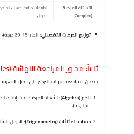
الأسئلة المركبة
تطبيقات حياتية، حساب المتجه
(Complex)
الدوال
توزيع الدرجات التفصيلي:
الجبر (15-20 درجة)، حساب المثلثات (10-12 درجة)، الهندسة (15-18 درجة).
ثانياً: محاور المراجعة النهائية (Core Modules)
تتضمن المراجعة النهائية التركيز على الكتل المعرفية ا
الجبر (Algebra):
الأعداد المركبة، بحث إشارة الدا
البكالوريا).
حساب المثلثات (Trigonometry):
الدوال المثلث