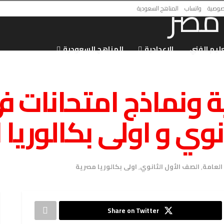
صوصية
واتساب
المناهج السعودية
عليم الفني
الاعدادية
المناهج السعودية
ية ونماذج امتحانات ف
وي و اولى بكالوريا ا
 العامة
,
الصف الأول الثانوي
,
اولى بكالوريا مصرية
Share on Twitter