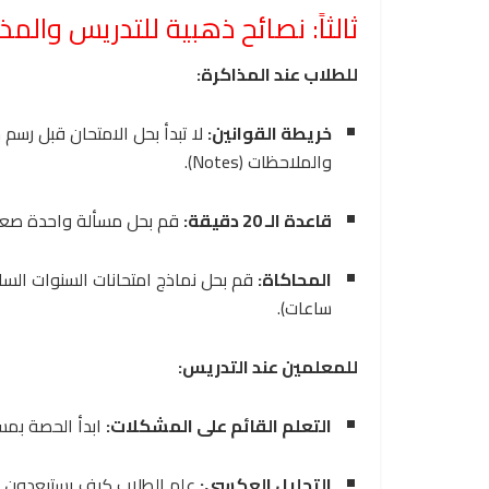
ثالثاً: نصائح ذهبية للتدريس والمذ
للطلاب عند المذاكرة:
خريطة القوانين:
لا تبدأ بحل الامتحان قبل رسم
والملاحظات (Notes).
قاعدة الـ 20 دقيقة:
قم بحل مسألة واحدة صعبة كل 20 دقيقة لتدريب عقلك على ا
المحاكاة:
ساعات).
للمعلمين عند التدريس:
التعلم القائم على المشكلات:
ابدأ الحصة بمسأ
التحليل العكسي:
علم الطلاب كيف يستبعدون الإ