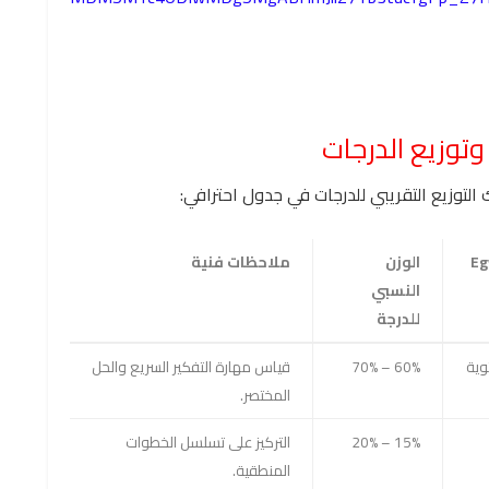
وتوزيع الدرجات
 التوزيع التقريبي للدرجات في جدول احترافي:
هدف (Egypt
الوزن
ملاحظات فنية
النسبي
للدرجة
وية
60% – 70%
قياس مهارة التفكير السريع والحل
المختصر.
15% – 20%
التركيز على تسلسل الخطوات
المنطقية.