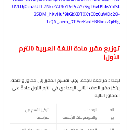
UVLUjlOcnZiUTh2NkxZAR6YRePcAYxSyjT6vU9dwYbISt
3SDM_hKvHuf9kGbXBT0X1COz0uWDq28-
TxQA_aem_7P8reKaxIEBBbnxzCjiHIg
توزيع مقرر مادة اللغة العربية (الترم
الأول)
لإعداد مراجعة ناجحة، يجب تقسيم المقرر إلى محاور واضحة.
يرتكز مقرر الصف الثاني الإعدادي في الترم الأول عادةً على
المحاور التالية:
الف
الوحدات
التركيز الأهم في
رع
والموضوعات الرئيسية
المراجعة