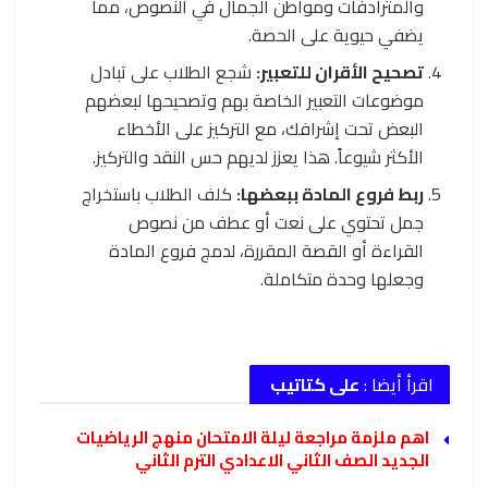
والمترادفات ومواطن الجمال في النصوص، مما
يضفي حيوية على الحصة.
تصحيح الأقران للتعبير:
شجع الطلاب على تبادل
موضوعات التعبير الخاصة بهم وتصحيحها لبعضهم
البعض تحت إشرافك، مع التركيز على الأخطاء
الأكثر شيوعاً. هذا يعزز لديهم حس النقد والتركيز.
ربط فروع المادة ببعضها:
كلف الطلاب باستخراج
جمل تحتوي على نعت أو عطف من نصوص
القراءة أو القصة المقررة، لدمج فروع المادة
وجعلها وحدة متكاملة.
اقرأ أيضا :
على كتاتيب
اهم ملزمة مراجعة ليلة الامتحان منهج الرياضيات
الجديد الصف الثاني الاعدادي الترم الثاني