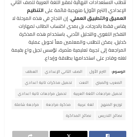
تتطلب الاستعدادات النهائية لمقرر اللغة العربية للصف الثاني
الإعدادي (الترم الأول) منهجية قائمة على
التنظيم
العميق والتطبيق العملي
. إن النجاح في هذه المرحلة لا
يقاس فقط بالدرجات، بل بمدى اكتساب الطالب لمهارات
التفكير اللغوي والتحليل الأدبي. باستخدام هذه المذكرة
كدليل، يمكن للطلاب والمعلمين معاً تحويل عملية
المراجعة إلى تجربة تعليمية مثمرة، تؤسس لجيل واعٍ بقيمة
لغته وقادر على استخدامها بطلاقة وإبداع.
الوسوم:
الترم الأول
الصف الثاني الإعدادي
العطف
المعرب والمبني
النعت
تحميل مذكرات تانية اعدادي
تحميل مراجعات اللغة العربية
تحميل مراجعات تانية اعدادي
توزيع المنهج
لغة عربية
مذكرة مراجعة
مراجعة شاملة
نصائح التدريس
نصائح المذاكرة