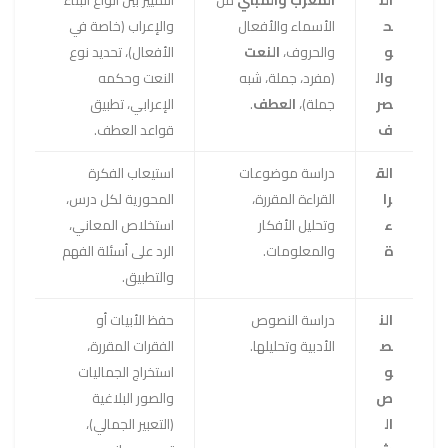
الن
المعرب والمبني
من
التمييز بين أنواع البناء
ح
الأسماء والأفعال
والإعراب (خاصة في
و
والحروف،
النعت
الأفعال)، تحديد نوع
وال
(مفرد، جملة، شبه
النعت وحكمه
صر
جملة)،
العطف
.
الإعرابي، تطبيق
ف
قواعد العطف.
الق
دراسة موضوعات
استيعاب الفكرة
را
القراءة المقررة،
المحورية لكل درس،
ء
وتحليل الأفكار
استخلاص المعاني،
ة
والمعلومات.
الرد على أسئلة الفهم
والتطبيق.
الن
دراسة النصوص
حفظ الأبيات أو
ص
الأدبية وتحليلها.
الفقرات المقررة،
و
استخراج الجماليات
ص
والصور البلاغية
ال
(التعبير الجمالي)،