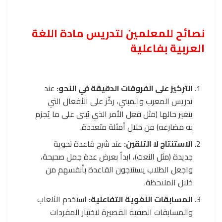
نصائح للمعلمين لتدريس مادة اللغة
العربية بفاعلية
التركيز على الفروقات الدقيقة في النحو:
عند
تدريس المعرب والمبني، ركّز على الأفعال التي
يتغير حالها (مثل فعل الأمر الذي يُبنى على ما يُجزم
به مضارعه) من خلال أمثلة متعددة.
الاستنتاج لا التلقين:
عند شرح قاعدة نحوية
جديدة (مثل النعت)، ابدأ بعرض عدة جمل صحيحة،
واجعل الطلاب يستنتجون القاعدة بأنفسهم من
خلال الملاحظة.
المسابقات اللغوية التفاعلية:
استخدم الألعاب
والمسابقات الصفية القصيرة لاختبار المفردات