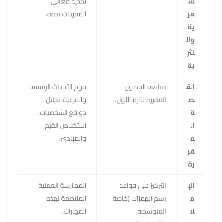
ش
تحديد معاني
عر
المفردات بدقة.
ية
وال
نثر
ية
الق
متابعة الفصول
فهم الأحداث الرئيسية
ص
المقررة للترم الأول.
والفرعية، تحليل
ة
دوافع الشخصيات،
ال
استخلاص القيم
م
والمبادئ.
قر
رة
الإ
التركيز على قواعد
الممارسة العملية
م
رسم الهمزات (خاصة
المنتظمة لهذه
لا
المتوسطة
المهارات.