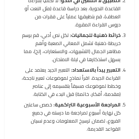
التطبيق لا التلقين في النحو:
لا تكتفِ بقراءة
القاعدة النحوية. بعد دراسة قاعدة (مثل النعت أو
العطف)، قم بتطبيقها عملياً على فقرات من
دروس القراءة المقررة.
خرائط ذهنية للجماليات:
لكل نص أدبي، قم برسم
خريطة ذهنية تشمل المعاني الصعبة وأهم
مظاهر الجمال (التشبيهات، والاستعارات، إلخ)، مما
يسهل استذكارها في ليلة الامتحان.
التعبير يبدأ بالاستعداد:
التعبير الجيد يعتمد على
القراءة الجيدة. اقرأ نماذج لموضوعات تعبير ناجحة،
وخطط لموضوعك مسبقاً بتقسيمه إلى عناصر
(مقدمة، أفكار، خاتمة) قبل البدء في الكتابة.
المراجعة الأسبوعية التراكمية:
خصص ساعتين
كل نهاية أسبوع لمراجعة ما درسته في جميع
الفروع، لضمان ترسيخ المعلومات وعدم نسيان
القواعد القديمة.