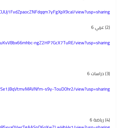
/11CUUj1FvdZpaocZNFdqqm7yFgXpX9caI/view?usp=sharing
(2) عربي 6
1CNguKvVBbx66mhbc-ngZ2HP7GcX7TuRE/view?usp=sharing
(3) دراسات 6
1TNjSe1JBqVtmvMAVNfm-s9y-TouDOhr2/view?usp=sharing
(4) رياضة 6
es4Q85xva0VwcTgAASpD6oXwZLwHhHx1/view?usp=sharing