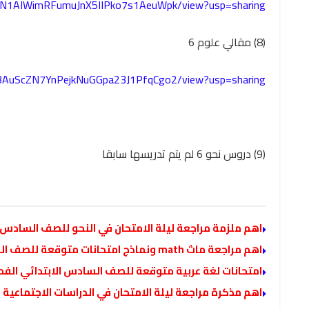
1UXN1AIWimRFumuJnX5IIPko7s1AeuWpk/view?usp=sharing
(8) مقالي علوم 6
/1YBAuScZN7YnPejkNuGGpa23J1PfqCgo2/view?usp=sharing
(9) دروس نحو 6 لم يتم تدريسها سابقا
اهم ملزمة مراجعة ليلة الامتحان في النحو للصف السادس ال
اهم مراجعة ماث math ونماذج امتحانات متوقعة للصف السادس الابتدائي لغات الفصل الدراسي الثاني
امتحانات لغة عربية متوقعة للصف السادس الابتدائي الفصل
اهم مذكرة مراجعة ليلة الامتحان في الدراسات الاجتماعية الص