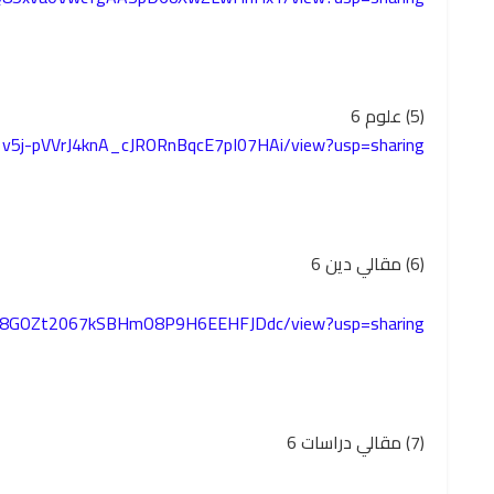
(5) علوم 6
d/1v5j-pVVrJ4knA_cJRORnBqcE7pI07HAi/view?usp=sharing
(6) مقالي دين 6
Ry278GOZt2067kSBHmO8P9H6EEHFJDdc/view?usp=sharing
(7) مقالي دراسات 6