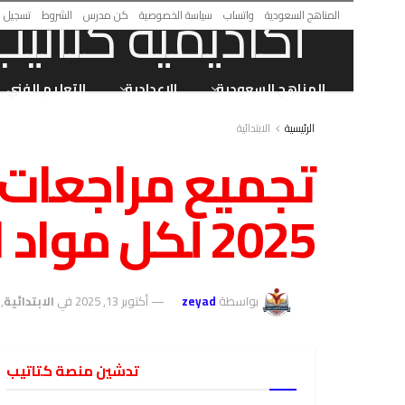
المناهج السعودية
واتساب
سياسة الخصوصية
كن مدرس
الشروط
تسجيل ا
المناهج السعودية
الاعدادية
التعليم الفني
الرئيسية
الابتدائية
تجميع مراجعات 
2025 لكل مواد الصف السادس الابتدائي
بواسطة
zeyad
أكتوبر 13, 2025
في
الابتدائية
,
تدشين منصة كتاتيب