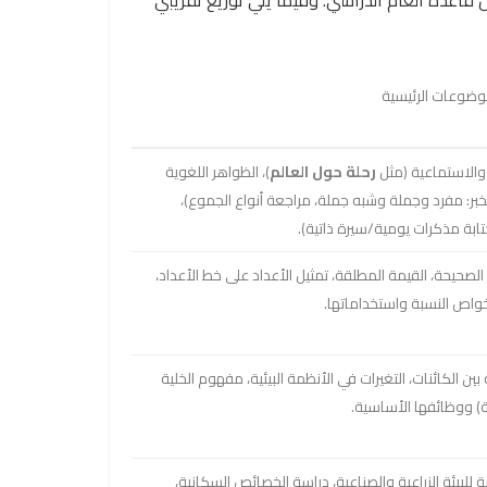
وضوعات الرئيسية
 والاستماعية (مثل
رحلة حول العالم
)، الظواهر اللغوية
الخبر: مفرد وجملة وشبه جملة، مراجعة أنواع الجموع)،
كتابة مذكرات يومية/سيرة ذاتية).
لصحيحة، القيمة المطلقة، تمثيل الأعداد على خط الأعداد،
واص النسبة واستخداماتها.
 بين الكائنات، التغيرات في الأنظمة البيئية، مفهوم الخلية
نية) ووظائفها الأساسية.
 للبيئة الزراعية والصناعية، دراسة الخصائص السكانية،