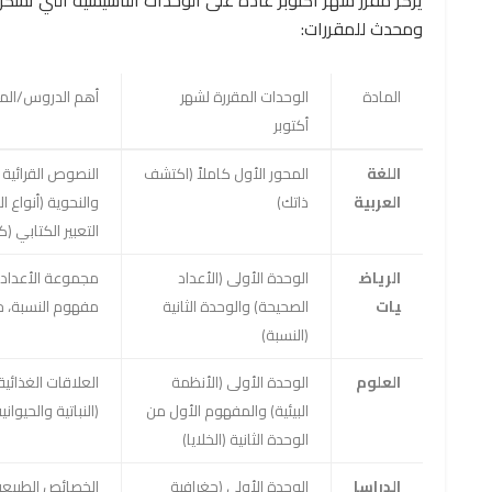
ومحدث للمقررات:
المادة
الوحدات المقررة لشهر
أهم الدروس/الم
أكتوبر
اللغة
المحور الأول كاملاً (اكتشف
النصوص القرائية
العربية
ذاتك)
والنحوية (أنواع 
التعبير الكتابي (
الرياض
الوحدة الأولى (الأعداد
مجموعة الأعداد ا
يات
الصحيحة) والوحدة الثانية
مفهوم النسبة، خ
(النسبة)
العلوم
الوحدة الأولى (الأنظمة
العلاقات الغذائية
البيئية) والمفهوم الأول من
(النباتية والحيوا
الوحدة الثانية (الخلايا)
الدراسا
الوحدة الأولى (جغرافية
الخصائص الطبيعية