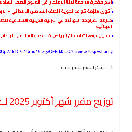
اهم مذكرة مراجعة ليلة الامتحان في العلوم الصف السادس الاب
أقوى ملزمة قواعد نحوية للصف السادس الابتدائي – الترم 
النهائية
تحميل توقعات امتحان الرياضيات للصف السادس الابتدائي ا
/1x0UpWdcDPs1Umu16lGgxOFErklCakCYa/view?usp=sharing
كل الشكر لمستر سمير غريب
توزيع مقرر شهر أكتوبر 2025 للصف السادس الابتدائي
يركز مقرر شهر أكتوبر عادةً على الوحدات التأسيسية التي تشك