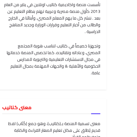
تأسست منصة واكاديمية كتاتيب اونلاين في يناير من العام
2013 كأول منصة مصرية وعربية تهتم بنظام التعليم عن
بعد . ننشر كل ما يهم المعلم المصري، وأبنائنا في الخارج
والطالب من أخبار التعليم وقرارات الوزارة وجديد المناهج
الدراسية .
وتجهزنا خصيصاً في كتاتيب لنناسب هوية المجتمع
المصري، وعاداته وتقاليده. كما تخصص المنصة خدماتها
في مجال الاستشارات التعليمية والتربوية للمدارس
الحكومية والأهلية & والجهات المهتمة بمجال التعليم
عامة.
معنى كتاتيب
معنى تسمية المنصة بـ(كتاتيب)، وهو جمع (كُتَاب) لفظ
قديم يُطلق على مكان تعليم الصغار القراءة والكتابة