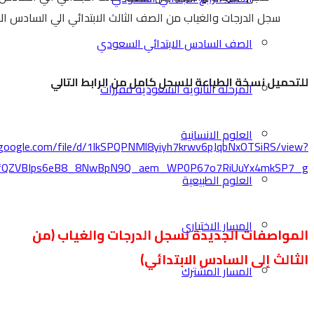
fbclid=IwY2xjawM7HNpleHRuA2FlbQIxMABicmlkETFnSEYwN