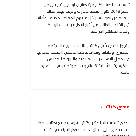
تأسست منصة واكاديمية كتاتيب اونلاين في يناير من
العام 2013 كأول منصة مصرية وعربية تهتم بنظام
التعليم عن بعد . ننشر كل ما يهم المعلم المصري، وأبنائنا
في الخارج والطالب من أخبار التعليم وقرارات الوزارة
وجديد المناهج الدراسية .
وتجهزنا خصيصاً في كتاتيب لنناسب هوية المجتمع
المصري، وعاداته وتقاليده. كما تخصص المنصة خدماتها
في مجال الاستشارات التعليمية والتربوية للمدارس
الحكومية والأهلية & والجهات المهتمة بمجال التعليم
عامة.
معنى كتاتيب
معنى تسمية المنصة بـ(كتاتيب)، وهو جمع (كُتَاب) لفظ
قديم يُطلق على مكان تعليم الصغار القراءة والكتابة