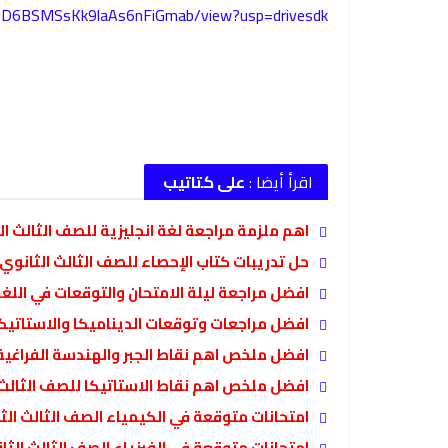
-WiPD6BSMSsKk9laAs6nFiGmab/view?usp=drivesdk
اقرأ أيضا :
على كتاتيب
اهم ملزمة مراجعة لغة انجليزية للصف الثالث الثانو
حل تدريبات كتاب الإحصاء للصف الثالث الثانوي
افضل مراجعة ليلة الامتحان والتوقعات في اللغ
افضل مراجعات وتوقعات الديناميكا والاستاتيكا
افضل ملخص اهم نقاط الجبر والهندسة الفراغية
افضل ملخص اهم نقاط الاستاتيكا للصف الثالث 
امتحانات متوقعة في الكيمياء الصف الثالث الثا
امتحانات متوقعة في الفيزياء الصف الثالث الثا