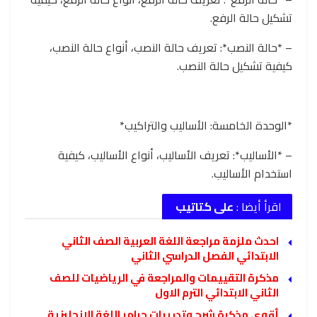
تشكيل حالة الرفع.
– *حالة النصب*: تعريف حالة النصب، أنواع حالة النصب،
كيفية تشكيل حالة النصب.
*الوحدة الخامسة: الأساليب والتراكيب*
– *الأساليب*: تعريف الأساليب، أنواع الأساليب، كيفية
استخدام الأساليب.
اقرأ أيضا :
على كتاتيب
احدث ملزمة مراجعة اللغة العربية الصف الثاني
الابتدائي الفصل الدراسي الثاني
مذكرة التقييمات والمراجعة في الرياضيات للصف
الثاني الابتدائي الترم الاول
أقوى مذكرة شرح وتدريبات جرامر اللغة الانجليزية