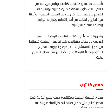
تأسست منصة واكاديمية كتاتيب اونلاين في يناير من
العام 2013 كأول منصة مصرية وعربية تهتم بنظام
التعليم عن بعد . ننشر كل ما يهم المعلم المصري، وأبنائنا
في الخارج والطالب من أخبار التعليم وقرارات الوزارة
وجديد المناهج الدراسية .
وتجهزنا خصيصاً في كتاتيب لنناسب هوية المجتمع
المصري، وعاداته وتقاليده. كما تخصص المنصة خدماتها
في مجال الاستشارات التعليمية والتربوية للمدارس
الحكومية والأهلية & والجهات المهتمة بمجال التعليم
عامة.
معنى كتاتيب
معنى تسمية المنصة بـ(كتاتيب)، وهو جمع (كُتَاب) لفظ
قديم يُطلق على مكان تعليم الصغار القراءة والكتابة