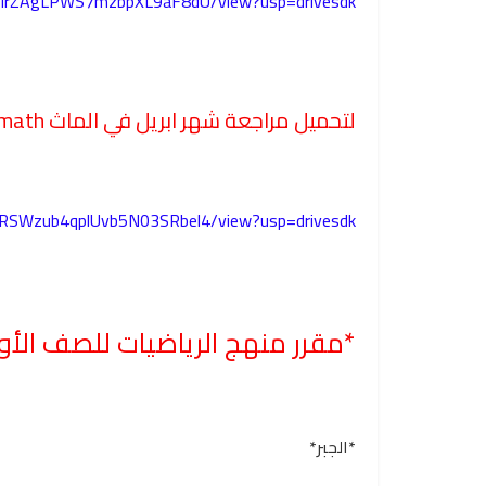
Fh5irZAgLPWS7mzbpXL9aF8dU/view?usp=drivesdk
لتحميل مراجعة شهر ابريل في الماث math من الرابط التالي
5HRSWzub4qplUvb5N03SRbel4/view?usp=drivesdk
*مقرر منهج الرياضيات للصف الأو
*الجبر*