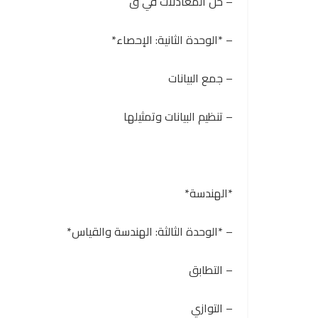
– حل المعادلات في ق
– *الوحدة الثانية: الإحصاء*
– جمع البيانات
– تنظيم البيانات وتمثيلها
*الهندسة*
– *الوحدة الثالثة: الهندسة والقياس*
– التطابق
– التوازي