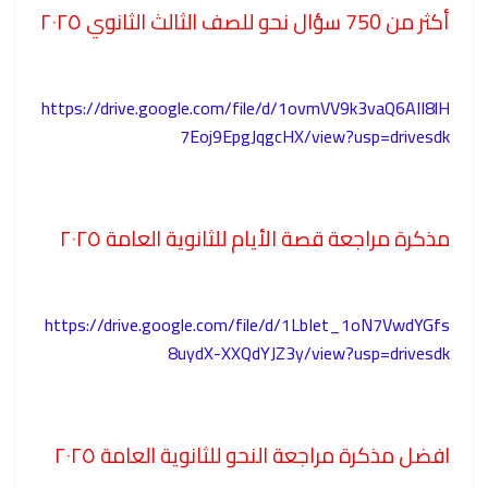
أكثر من 750 سؤال نحو للصف الثالث الثانوي ٢٠٢٥
https://drive.google.com/file/d/1ovmVV9k3vaQ6AII8lH
7Eoj9EpgJqgcHX/view?usp=drivesdk
مذكرة مراجعة قصة الأيام للثانوية العامة ٢٠٢٥
https://drive.google.com/file/d/1LbIet_1oN7VwdYGfs
8uydX-XXQdYJZ3y/view?usp=drivesdk
افضل مذكرة مراجعة النحو للثانوية العامة ٢٠٢٥