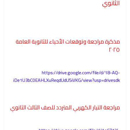
الثانوي
مذكرة مراجعة وتوقعات الأحياء للثانوية العامة
٢٠٢٥
https://drive.google.com/file/d/18-AQ-
iDe1U3bC0EAHLXuReqdUdU5iVKG/view?usp=drivesdk
مراجعة التيار الكهربي المتردد للصف الثالث الثانوي