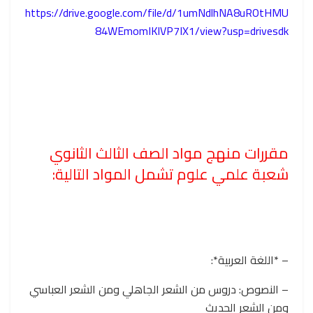
https://drive.google.com/file/d/1umNdlhNA8uROtHMU
84WEmomIKlVP7IX1/view?usp=drivesdk
مقررات منهج مواد الصف الثالث الثانوي
شعبة علمي علوم تشمل المواد التالية:
– *اللغة العربية*:
– النصوص: دروس من الشعر الجاهلي ومن الشعر العباسي
ومن الشعر الحديث