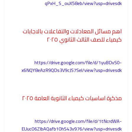
qPxH_S_ouX58eb/view?usp=drivesdk
اهم مسائل المعادلات والتفاعلات بالاجابات
كيمياء للصف الثالث الثانوي ٢٠٢٥
https://drive.google.com/file/d/1yuBDvS0-
x6NQY8eAzR9QDs3V9cJS7Sel/view?usp=drivesdk
مذكرة اساسيات كيمياء الثانوية العامة ٢٠٢٥
https://drive.google.com/file/d/1tNcrdWA-
EUucO6ZIbAQafb1OhS43v976/view?usp=drivesdk