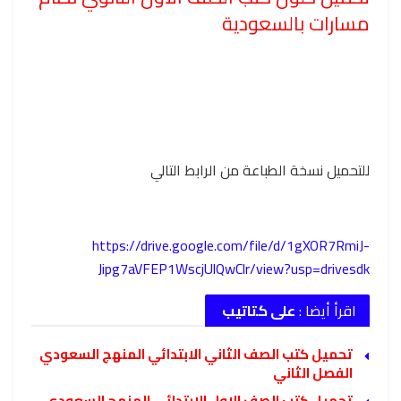
مسارات بالسعودية
للتحميل نسخة الطباعة من الرابط التالي
https://drive.google.com/file/d/1gXOR7RmiJ-
Jipg7aVFEP1WscjUlQwClr/view?usp=drivesdk
اقرأ أيضا :
على كتاتيب
تحميل كتب الصف الثاني الابتدائي المنهج السعودي
الفصل الثاني
تحميل كتب الصف الاول الابتدائي المنهج السعودي