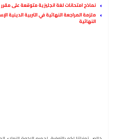
نماذج امتحانات لغة انجليزية متوقعة على مق
النهائية
خالص تمنياتنا لكم بالتوفيق لجميع الإخوة الزملاء ال