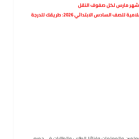
رر شهر مارس لكل صفوف النقل
ملزمة المراجعة النهائية في التربية الدينية الإسلامية للصف السادس الابتدائي 2026: طريقك للدرجة
معلمين والمعلمات وابنائنا الطلاب والطالبات في جميع