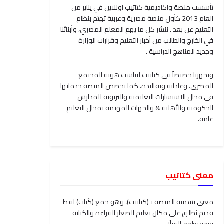
تأسست منصة واكاديمية كتاتيب اونلاين في يناير من
العام 2013 كأول منصة مصرية وعربية تهتم بنظام
التعليم عن بعد . ننشر كل ما يهم المعلم المصري، وأبنائنا
في الخارج والطالب من أخبار التعليم وقرارات الوزارة
وجديد المناهج الدراسية .
وتجهزنا خصيصاً في كتاتيب لنناسب هوية المجتمع
المصري، وعاداته وتقاليده. كما تخصص المنصة خدماتها
في مجال الاستشارات التعليمية والتربوية للمدارس
الحكومية والأهلية & والجهات المهتمة بمجال التعليم
عامة.
معنى كتاتيب
معنى تسمية المنصة بـ(كتاتيب)، وهو جمع (كُتَاب) لفظ
قديم يُطلق على مكان تعليم الصغار القراءة والكتابة