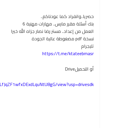
حصريا..وانفراد كما عودناكم..
بنك أسئلة مقرر مارس.. مهارات مهنية 6
العمل من إعداد.. مستر رضا نصار جزاه الله خيرا
نسخة pdf مضغوطة عالية الجودة
تليجرام
https://t.me/ktateebmasr
أو التحميلDrive
VjlLfJqZF1wfxDExdLquNtU8gG/view?usp=drivesdk