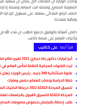
وأكدت الوزارة أن المنصات التي يمكن أن يستفيد 
المعرفة المصري ومنصة البث المباشر ومنصة إدارة ال
الصف الرابع الابتدائي ستعقد على مستوى الإدارة 
وقائية مشددة.
خالص أمنياتنا بالتوفيق لجميع الطلاب ان شاء الله ف
وأدوات التعليم على منصة كتاتيب
اقرأ أيضا :
على كتاتيب
أبرز قرارات دكتور رضا حجازي 2022 تغيير نظام امتحانات الثانوية وعودة أعمال السنة.
تردد القنوات المجانية الناقلة لكأس العالم في قطر 2022 على مختلف ال
علاوة استثنائية 300 جنيه.. رئيس الوزراء يُعلن 5 قرارات جديدة
خطة الدراسة ونصاب المعلم حصص وفترات
تنسيق المرحلة الثالثة 2022 خريطة الكليات المتاحة للشعبة الأدبية
المرحلة الثالثة لتنسيق القبول بالجامعات للعام 2022 – 023
طلب إحاطة بالبرلمان بخصوص مصروفات المدارس