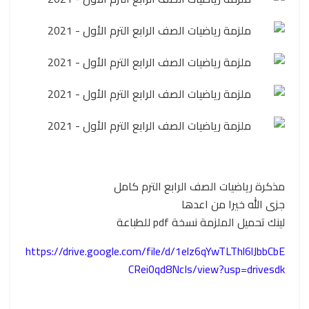
مذكرة رياضيات الصف الرابع الترم كامل
جزى الله خيرا من اعدها
لينك تحميل الملزمة نسخة pdf للطباعة
https://drive.google.com/file/d/1elz6qYwTLThl6lJbbCbE
CRei0qd8NcIs/view?usp=drivesdk