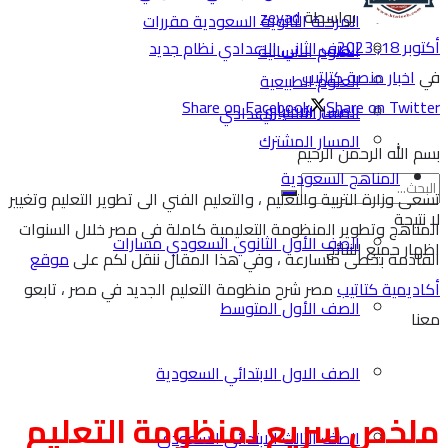
بواسطة
zeyad
المرحلة الثانوية السعودية مقررات
أكتوبر 18, 2023
الصف الثاني الاعدادي نظام جديد
العلوم الانسانية
في
اخبار منصة كتاتيب
العلوم الطبيعية
Share on Facebook
Share on Twitter
المسار الاختياري
الصف الثالث الاعدادي
المسار المشترك
بسم الله الرحمن الرحيم
المناهج السعودية
تسعى وزارة التربية والتعليم ، والتعليم الفني الى تطوير التعليم وتغيير
لا نتيجة
المناهج وتطوير المنظومة التعليمية كاملة في مصر خلال السنوات
الصف الأول الثانوي السعودي مسارات
اظهار جميع النتائج
القادمة بخطى متسارعة ، وفي هذا المقال ننقل لكم على
موقع
أكاديمية كتاتيب
مصر شرح منظومة التعليم الجديد في مصر ، تابعو
الصف الأول المتوسط
معنا
الصف الاول الابتدائي السعودية
ملخص سريع لمنظومة التعليم
الصف الثالث الابتدائي السعودي