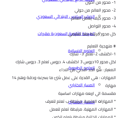
1- محور من أكون
2- محور العالم من حولي
الصف السادس الابتدائي السعودي
3- محور كيف يعمل العالم
4- محور التواصل
المرحلة الثانوية السعودية مقررات
كل محور مرتبط ببعد تعليمي
# منهجية التعليم
العلوم الانسانية
1-اكتشف 2-تعلم. 3- شارك
لكل محور 10دروس 3 اكتشف 4. دروس تعلم 3. دروس شارك
العلوم الطبيعية
المعيار : هو الحد الادني من الاداء
المهارات : هي القدرة على عمل شئ ما بسرعه ودقة وهم 14
المسار الاختياري
مهارة
مقسمة الي اربعه مهارات اساسية
* المهارات العلمية. مرتبطة ب تعلم لتعرف
المسار المشترك
* المهارات المهنية. مرتبطة تعلم لتعمل
* المهارات الذاتية مرتبطة بتعلم لتكون