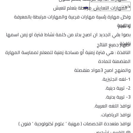
* المهارات التعايش. مرتبطة بتعلم لتعيش
ولكل مهارة رئسية مهارات فرعية والمهارات مرتبطة بالمعرفة
لا نتيجة
والقيم
بصوا بقي الجديد ان اصبح بدلا من كلمة نشاط فترة او زمن اسمها
نافذة
اظهار جميع النتائج
النافذة : هي فترة زمنية أو مساحة زمنية للمعلم لممارسة المهارة
المتضمنة للمادة
والمنهج اصبح 3مواد منفصلة
1-لغه انجليزية.
2- تربية دينية.
3- تربية بدنية.
نوافذ اللغه العربية.
نوافذ الرياضيات.
نوافذ متعددة التخصصات ( مهنية ‘ علوم تكنولوجية ‘ فنون )
@ التقييم : تشخيص