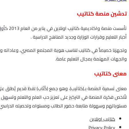
تدشين منصة كتاتيب
تأسست م
أخبار التعليم وقرارات الوزارة وجديد المناهج الدراسية .
وتجهزنا خصيصاً في كتاتيب لنناسب هوية المجتمع المصري، وعاداته وت
والجهات المهتمة بمجال التعليم عامة.
معنى كتاتيب
معنى تسمية المنصة بـ(كتاتيب)، وهو جمع (كُتَاب) لفظ قديم يُطلق على
لتُلخص فكرة المنصة في التركيز على تعزيز حب العلم والتعلم وتسهيل 
مستوياتهم وسهولة متابعة حضور الطالب ومستواه وتحصيله الدراسي.
كتاتيب اونلاين
Privacy Policy