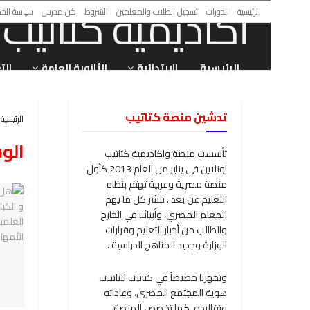
الرئيسية
الدورات
تسجيل الطلاب والمعلمين
الشروط
كن مدرس
سياسة الخ
الرئيسية
الابتدائية
الثانوية العامة
الت
تدشين منصة كتاتيب
الرئيسية
الو
تأسست منصة واكاديمية كتاتيب
اونلاين في يناير من العام 2013 كأول
منصة مصرية وعربية تهتم بنظام
التعليم عن بعد . ننشر كل ما يهم
المعلم المصري، وأبنائنا في الخارج
والطالب من أخبار التعليم وقرارات
الوزارة وجديد المناهج الدراسية .
وتجهزنا خصيصاً في كتاتيب لنناسب
هوية المجتمع المصري، وعاداته
وتقاليده. كما تخصص المنصة