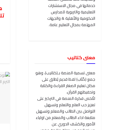
خدماتها في مجال الاستشارات
ه
التعليمية والتربوية للمدارس
تل
الحكومية والأهلية & والجهات
أ
المهتمة بمجال التعليم عامة.
معنى كتاتيب
معنى تسمية المنصة بـ(كتاتيب)، وهو
جمع (كُتَاب) لفظ قديم يُطلق على
مكان تعليم الصغار القراءة والكتابة
وتحفيظهم القرآن،
لتُلخص فكرة المنصة في التركيز على
تعزيز حب العلم والتعلم وتسهيل
التواصل بين الطالب والمعلم وتسهيل
متابعة اداء الطالب والمعلم من اولياء
الأمور والكشف الدوري عن