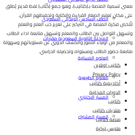
معنى تسمية المنصة بـ(كتاتيب)، وهو جمع (كُتَاب) لفظ قديم يُطلق
على مكان تعليم الصغار القراءة والكتابة وتحفيظهم القرآن،
الصف السادس الابتدائي السعودي
لتُلخص فكرة المنصة في التركيز على تعزيز حب العلم والتعلم
وتسهيل التواصل بين الطالب والمعلم وتسهيل متابعة اداء الطالب
المرحلة الثانوية السعودية مقررات
والمعلم من اولياء الأمور والكشف الدوري عن مستوياتهم وسهولة
متابعة حضور الطالب ومستواه وتحصيله الدراسي.
العلوم الانسانية
كتاتيب اونلاين
Privacy Policy
العلوم الطبيعية
أكاديمية كتاتيب
الدورات المجانية
المسار الاختياري
كتاتيب
منتديات كتاتيب
المسار المشترك
منصة كتاتيب
ملابس تركية