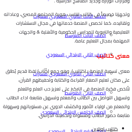
وقرارات الوزارة وجديد المناهج الدراسية .
وتجهزنا خصيصاً في كتاتيب لنناسب هوية المجتمع المصري، وعاداته
الصف الثالث الثانوي السعودي مسارات
وتقاليده. كما تخصص المنصة خدماتها في مجال الاستشارات
التعليمية والتربوية للمدارس الحكومية والأهلية & والجهات
الصف الثالث المتوسط
المهتمة بمجال التعليم عامة.
الصف الثاني الابتدائي السعودي
معنى كتاتيب
معنى تسمية المنصة بـ(كتاتيب)، وهو جمع (كُتَاب) لفظ قديم يُطلق
الصف الثاني الثانوي السعودي مسارات
على مكان تعليم الصغار القراءة والكتابة وتحفيظهم القرآن،
لتُلخص فكرة المنصة في التركيز على تعزيز حب العلم والتعلم
الصف الثاني المتوسط
وتسهيل التواصل بين الطالب والمعلم وتسهيل متابعة اداء الطالب
والمعلم من اولياء الأمور والكشف الدوري عن مستوياتهم وسهولة
الصف الخامس الابتدائي السعودي
متابعة حضور الطالب ومستواه وتحصيله الدراسي.
كتاتيب اونلاين
الصف الرابع الابتدائي السعودي