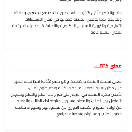
وتجهزنا خصيصاً في كتاتيب لنناسب هوية المجتمع المصري، وعاداته
وتقاليده. كما تخصص المنصة خدماتها في مجال الاستشارات
التعليمية والتربوية للمدارس الحكومية والأهلية & والجهات المهتمة
بمجال التعليم عامة.
معنى كتاتيب
معنى تسمية المنصة بـ(كتاتيب)، وهو جمع (كُتَاب) لفظ قديم يُطلق
على مكان تعليم الصغار القراءة والكتابة وتحفيظهم القرآن،
لتُلخص فكرة المنصة في التركيز على تعزيز حب العلم والتعلم وتسهيل
التواصل بين الطالب والمعلم وتسهيل متابعة اداء الطالب والمعلم
من اولياء الأمور والكشف الدوري عن مستوياتهم وسهولة متابعة
حضور الطالب ومستواه وتحصيله الدراسي.