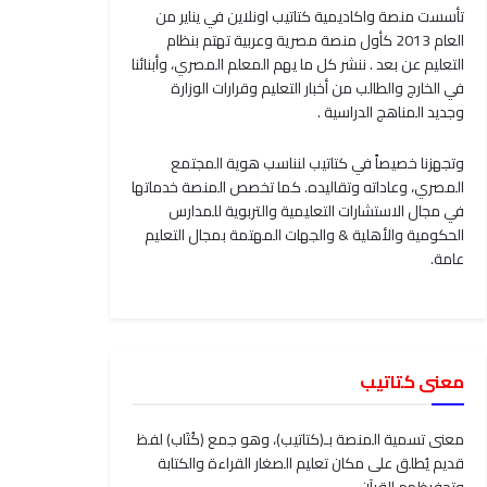
تأسست منصة واكاديمية كتاتيب اونلاين في يناير من
العام 2013 كأول منصة مصرية وعربية تهتم بنظام
التعليم عن بعد . ننشر كل ما يهم المعلم المصري، وأبنائنا
في الخارج والطالب من أخبار التعليم وقرارات الوزارة
وجديد المناهج الدراسية .
وتجهزنا خصيصاً في كتاتيب لنناسب هوية المجتمع
المصري، وعاداته وتقاليده. كما تخصص المنصة خدماتها
في مجال الاستشارات التعليمية والتربوية للمدارس
الحكومية والأهلية & والجهات المهتمة بمجال التعليم
عامة.
معنى كتاتيب
معنى تسمية المنصة بـ(كتاتيب)، وهو جمع (كُتَاب) لفظ
قديم يُطلق على مكان تعليم الصغار القراءة والكتابة