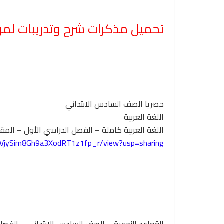
تحميل مذكرات شرح وتدريبات لموا
حصريا الصف السادس الابتدائي
اللغة العربية
اللغة العربية كاملة – الفصل الدراسي الأول – المقرر كامل- 2023/2024م استا
SRCVjySim8Gh9a3XodRT1z1fp_r/view?usp=sharing