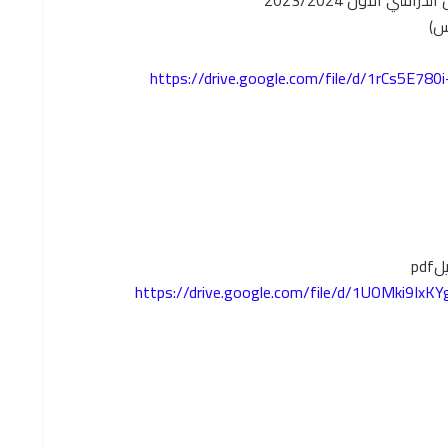
ي الأول 2023/2024
س)
https://drive.google.com/file/d/1rCs5E7
p
https://drive.google.com/file/d/1UOMki9I