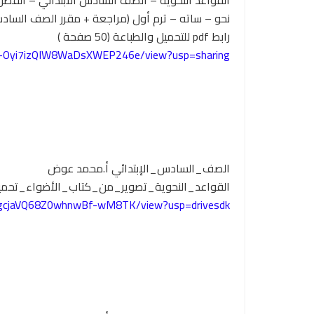
القواعد النحوية – الصف السادس الابتدائي – الفصل الدراس
نحو – ساته – ترم أول (مراجعة + مقرر الصف الساد
رابط pdf للتحميل والطباعة (50 صفحة )
80i-Oyi7izQIW8WaDsXWEP246e/view?usp=sharing
الصف_السادس_الإبتدائي أ.محمد عوض
القواعد_النحوية_تصوير_من_كتاب_الأضواء_تحميلdf
xKYgcjaVQ68Z0whnwBf-wM8TK/view?usp=drivesdk