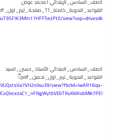
الصف_السادس_الإبتدائي أ.محمد عوض
القواعد_النحوية_كاملة_٦٦_صفحة_ترم_اول_pdf
TFViuT9SFIK3Mm17HFF5ezPt0/view?usp=drivesdk
الصف_السادس_الابتدائي الأستاذ_حسين_السيد
القواعد_النحوية_ترم_اول_تحميل_pdf👇
EVUQstsVa7VH2nIIsu39/view?fbclid=IwAR16iqx-
CvQIxcezaC1_nFNgWytbVEbTRuKklKobMlk7PEI